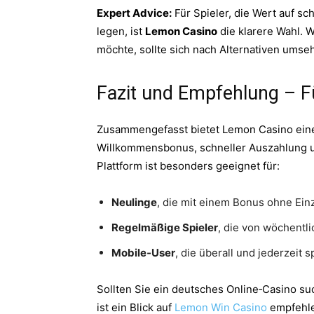
Expert Advice:
Für Spieler, die Wert auf s
legen, ist
Lemon Casino
die klarere Wahl. 
möchte, sollte sich nach Alternativen umse
Fazit und Empfehlung – F
Zusammengefasst bietet Lemon Casino ei
Willkommensbonus, schneller Auszahlung u
Plattform ist besonders geeignet für:
Neulinge
, die mit einem Bonus ohne Ein
Regelmäßige Spieler
, die von wöchentl
Mobile‑User
, die überall und jederzeit 
Sollten Sie ein deutsches Online‑Casino suc
ist ein Blick auf
Lemon Win Casino
empfehlen