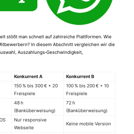
t stößt man schnell auf zahlreiche Plattformen. Wie
itbewerbern? In diesem Abschnitt vergleichen wir die
lauswahl, Auszahlungs‑Geschwindigkeit,
Konkurrent A
Konkurrent B
150 % bis 300 € + 20
100 % bis 200 € + 10
Freispiele
Freispiele
48 h
72 h
(Banküberweisung)
(Banküberweisung)
iOS
Nur responsive
Keine mobile Version
Webseite