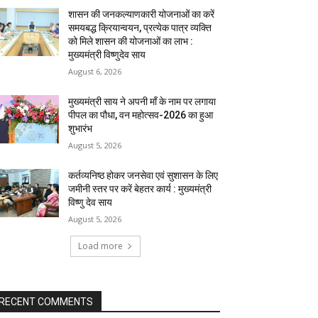
शासन की जनकल्याणकारी योजनाओं का करें
समयबद्ध क्रियान्वयन, प्रत्येक पात्र व्यक्ति
को मिले शासन की योजनाओं का लाभ :
मुख्यमंत्री विष्णुदेव साय
August 6, 2026
मुख्यमंत्री साय ने अपनी माँ के नाम पर लगाया
पीपल का पौधा, वन महोत्सव-2026 का हुआ
शुभारंभ
August 5, 2026
कर्तव्यनिष्ठ होकर जनसेवा एवं सुशासन के लिए
जमीनी स्तर पर करें बेहतर कार्य : मुख्यमंत्री
विष्णु देव साय
August 5, 2026
Load more
RECENT COMMENTS