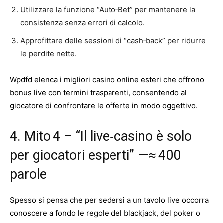
Utilizzare la funzione “Auto‑Bet” per mantenere la
consistenza senza errori di calcolo.
Approfittare delle sessioni di “cash‑back” per ridurre
le perdite nette.
Wpdfd elenca i migliori casino online esteri che offrono
bonus live con termini trasparenti, consentendo al
giocatore di confrontare le offerte in modo oggettivo.
4. Mito 4 – “Il live‑casino è solo
per giocatori esperti” —≈ 400
parole
Spesso si pensa che per sedersi a un tavolo live occorra
conoscere a fondo le regole del blackjack, del poker o