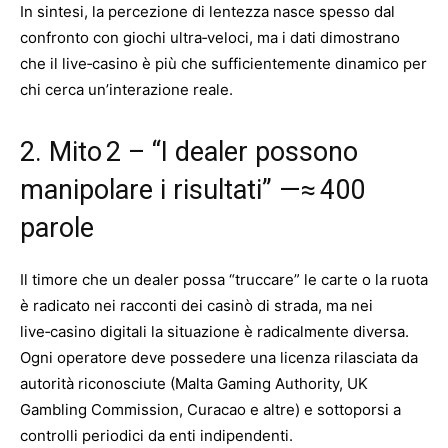
In sintesi, la percezione di lentezza nasce spesso dal
confronto con giochi ultra‑veloci, ma i dati dimostrano
che il live‑casino è più che sufficientemente dinamico per
chi cerca un’interazione reale.
2. Mito 2 – “I dealer possono
manipolare i risultati” —≈ 400
parole
Il timore che un dealer possa “truccare” le carte o la ruota
è radicato nei racconti dei casinò di strada, ma nei
live‑casino digitali la situazione è radicalmente diversa.
Ogni operatore deve possedere una licenza rilasciata da
autorità riconosciute (Malta Gaming Authority, UK
Gambling Commission, Curacao e altre) e sottoporsi a
controlli periodici da enti indipendenti.