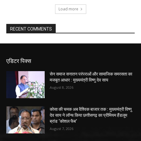
Load more
RECENT COMMENTS
एडिटर पिक्स
सेन समाज सनातन परंपराओं और सामाजिक समरसता का
मजबूत आधार : मुख्यमंत्री विष्णु देव साय
August 8, 2026
कोसा की चमक अब वैश्विक बाजार तक : मुख्यमंत्री विष्णु
देव साय ने लॉन्च किया छत्तीसगढ़ का प्रीमियम हैंडलूम
ब्रांड ‘कोशल फैब’
August 7, 2026