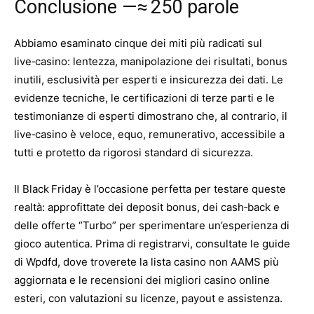
Conclusione —≈ 250 parole
Abbiamo esaminato cinque dei miti più radicati sul
live‑casino: lentezza, manipolazione dei risultati, bonus
inutili, esclusività per esperti e insicurezza dei dati. Le
evidenze tecniche, le certificazioni di terze parti e le
testimonianze di esperti dimostrano che, al contrario, il
live‑casino è veloce, equo, remunerativo, accessibile a
tutti e protetto da rigorosi standard di sicurezza.
Il Black Friday è l’occasione perfetta per testare queste
realtà: approfittate dei deposit bonus, dei cash‑back e
delle offerte “Turbo” per sperimentare un’esperienza di
gioco autentica. Prima di registrarvi, consultate le guide
di Wpdfd, dove troverete la lista casino non AAMS più
aggiornata e le recensioni dei migliori casino online
esteri, con valutazioni su licenze, payout e assistenza.