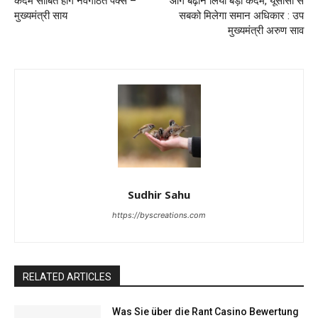
कदम साबित होंगे नवगठित पैक्स –
आगे बढ़ाने लिया बड़ा कदम, यूसीसी से
मुख्यमंत्री साय
सबको मिलेगा समान अधिकार : उप
मुख्यमंत्री अरुण साव
Sudhir Sahu
https://byscreations.com
RELATED ARTICLES
Was Sie über die Rant Casino Bewertung