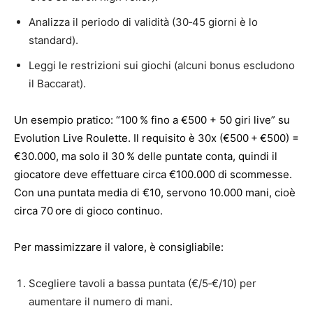
Analizza il periodo di validità (30‑45 giorni è lo
standard).
Leggi le restrizioni sui giochi (alcuni bonus escludono
il Baccarat).
Un esempio pratico: “100 % fino a €500 + 50 giri live” su
Evolution Live Roulette. Il requisito è 30x (€500 + €500) =
€30.000, ma solo il 30 % delle puntate conta, quindi il
giocatore deve effettuare circa €100.000 di scommesse.
Con una puntata media di €10, servono 10.000 mani, cioè
circa 70 ore di gioco continuo.
Per massimizzare il valore, è consigliabile:
Scegliere tavoli a bassa puntata (€/5‑€/10) per
aumentare il numero di mani.