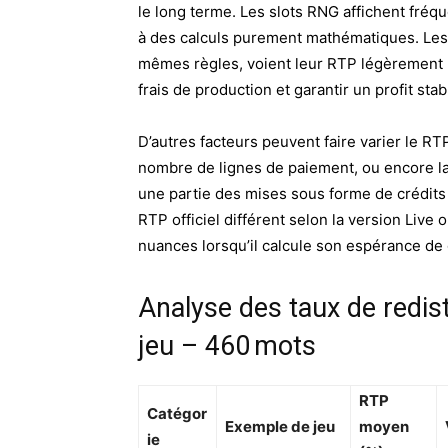
le long terme. Les slots RNG affichent fré
à des calculs purement mathématiques. Les 
mêmes règles, voient leur RTP légèrement ré
frais de production et garantir un profit stab
D’autres facteurs peuvent faire varier le RTP 
nombre de lignes de paiement, ou encore la
une partie des mises sous forme de crédits
RTP officiel différent selon la version Live 
nuances lorsqu’il calcule son espérance de 
Analyse des taux de redist
jeu – 460 mots
RTP
Catégor
Exemple de jeu
moyen
ie