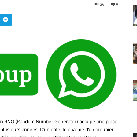
26
0
s jeux RNG (Random Number Generator) occupe une place
plusieurs années. D’un côté, le charme d’un croupier