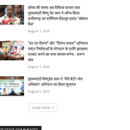
कोसा की चमक अब वैश्विक बाजार तक :
मुख्यमंत्री विष्णु देव साय ने लॉन्च किया
छत्तीसगढ़ का प्रीमियम हैंडलूम ब्रांड ‘कोशल
फैब’
August 7, 2026
“हर घर तिरंगा” और “तिरंगा यात्रा” अभियान
राष्ट्र निर्माताओं के योगदान के प्रति कृतज्ञता
प्रकट करने का भव्य माध्यम बनेगा : अरुण
साव
August 7, 2026
मुख्यमंत्री विष्णुदेव साय ने ‘मेरी बेटी–मेरा
अभिमान’ अभियान का किया शुभारंभ
August 6, 2026
Load more