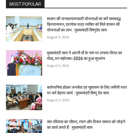
MOST POPULAR
शासन की जनकल्याणकारी योजनाओं का करें समयबद्ध
क्रियान्वयन, प्रत्येक पात्र व्यक्ति को मिले शासन की
योजनाओं का लाभ : मुख्यमंत्री विष्णुदेव साय
August 6, 2026
मुख्यमंत्री साय ने अपनी माँ के नाम पर लगाया पीपल का
पौधा, वन महोत्सव-2026 का हुआ शुभारंभ
August 5, 2026
कर्तव्यनिष्ठ होकर जनसेवा एवं सुशासन के लिए जमीनी स्तर
पर करें बेहतर कार्य : मुख्यमंत्री विष्णु देव साय
August 5, 2026
संत रविदास का जीवन, त्याग और विचार समाज को जोड़ने
का कार्य करते हैं : मुख्यमंत्री साय