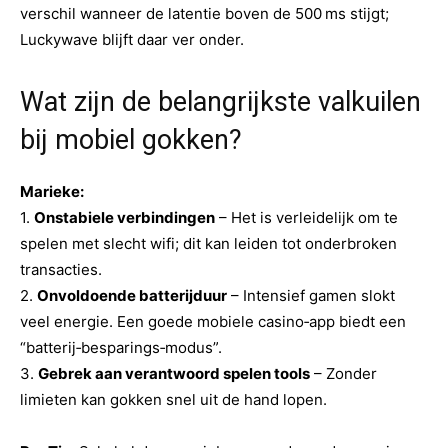
verschil wanneer de latentie boven de 500 ms stijgt;
Luckywave blijft daar ver onder.
Wat zijn de belangrijkste valkuilen
bij mobiel gokken?
Marieke:
1.
Onstabiele verbindingen
– Het is verleidelijk om te
spelen met slecht wifi; dit kan leiden tot onderbroken
transacties.
2.
Onvoldoende batterijduur
– Intensief gamen slokt
veel energie. Een goede mobiele casino‑app biedt een
“batterij‑besparings‑modus”.
3.
Gebrek aan verantwoord spelen tools
– Zonder
limieten kan gokken snel uit de hand lopen.