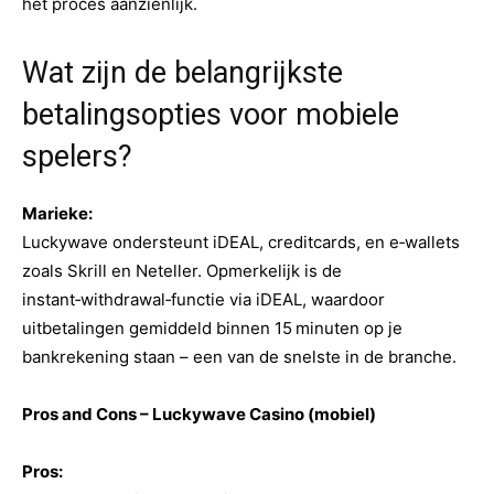
het proces aanzienlijk.
Wat zijn de belangrijkste
betalingsopties voor mobiele
spelers?
Marieke:
Luckywave ondersteunt iDEAL, creditcards, en e‑wallets
zoals Skrill en Neteller. Opmerkelijk is de
instant‑withdrawal‑functie via iDEAL, waardoor
uitbetalingen gemiddeld binnen 15 minuten op je
bankrekening staan – een van de snelste in de branche.
Pros and Cons – Luckywave Casino (mobiel)
Pros: