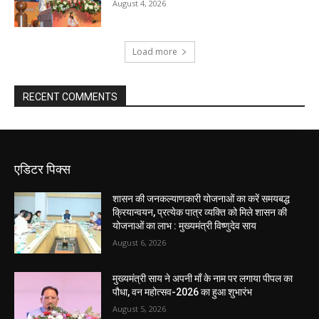
August 4, 2026
Load more
RECENT COMMENTS
एडिटर पिक्स
शासन की जनकल्याणकारी योजनाओं का करें समयबद्ध
क्रियान्वयन, प्रत्येक पात्र व्यक्ति को मिले शासन की
योजनाओं का लाभ : मुख्यमंत्री विष्णुदेव साय
August 6, 2026
मुख्यमंत्री साय ने अपनी माँ के नाम पर लगाया पीपल का
पौधा, वन महोत्सव-2026 का हुआ शुभारंभ
August 5, 2026