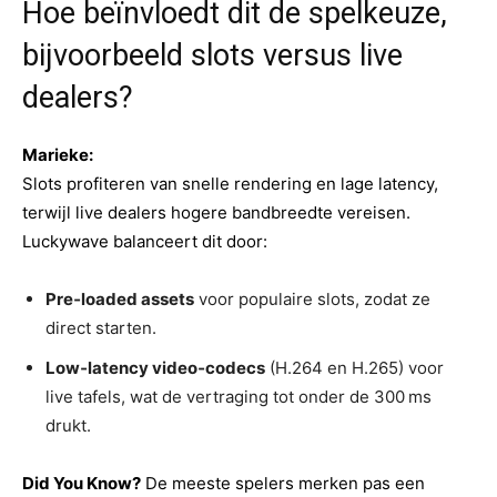
Hoe beïnvloedt dit de spelkeuze,
bijvoorbeeld slots versus live
dealers?
Marieke:
Slots profiteren van snelle rendering en lage latency,
terwijl live dealers hogere bandbreedte vereisen.
Luckywave balanceert dit door:
Pre‑loaded assets
voor populaire slots, zodat ze
direct starten.
Low‑latency video‑codecs
(H.264 en H.265) voor
live tafels, wat de vertraging tot onder de 300 ms
drukt.
Did You Know?
De meeste spelers merken pas een