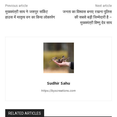
Previous article
Next article
मुख्यमंत्री साय ने जशपुर सर्किट
जनता का विश्वास बनाए रखना पुलिस
हाउस में मातृत्व वन का किया लोकार्पण
की सबसे बड़ी जिम्मेदारी है –
मुख्यमंत्री विष्णु देव साय
Sudhir Sahu
https://byscreations.com
RELATED ARTICLES