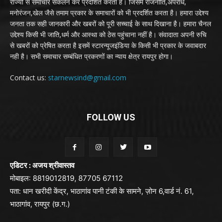
राज्यों से समाचार संकलन कर प्रदर्शित करता है। जिसमें राजनीति,अपराध,
मनोरंजन,खेल जैसे तमाम प्रकार के समाचारों को भी प्रदर्शित करता है। हमारा उद्देश्य
जनता तक सही जानकारी और खबरों को पूरी सच्चाई के साथ दिखाना है। हमारा चैनल
उद्देश्य किसी भी जाति,धर्म और आस्था को ठेस पहुंचाना नहीं है। संवादाता अपनी रुचि
से खबरों को प्रेषित करता है इसमें स्टारन्यूजइंडिया के किसी भी प्रकार के जवाबदार
नही है। सभी समाचार सम्बंधित प्रकरणों का न्याय क्षेत्र रायपुर होगा।
Contact us:
starnewsind@gmail.com
FOLLOW US
एडिटर : अजय श्रीवास्तव
मोबाइल: 8819012819, 87705 67112
पता: धान खरीदी केंद्र, भाठागांव पानी टंकी के सामने, ज़ोन 6,वार्ड नं. 61,
भाठागांव, रायपुर (छ.ग.)