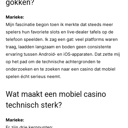
gokken?
Marieke:
Mijn fascinatie begon toen ik merkte dat steeds meer
spelers hun favoriete slots en live‑dealer tafels op de
telefoon speelden. Ik zag een gat: veel platforms waren
traag, laadden langzaam en boden geen consistente
ervaring tussen Android‑ en iOS‑apparaten. Dat zette mij
op het pad om de technische achtergronden te
onderzoeken en te zoeken naar een casino dat mobiel
spelen écht serieus neemt.
Wat maakt een mobiel casino
technisch sterk?
Marieke:
Er zijn drie kernpunten: