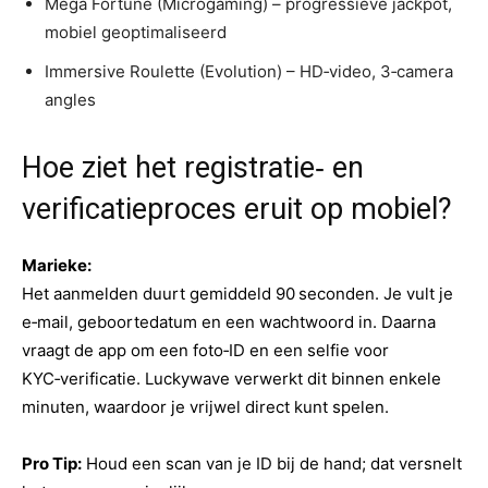
Mega Fortune (Microgaming) – progressieve jackpot,
mobiel geoptimaliseerd
Immersive Roulette (Evolution) – HD‑video, 3‑camera
angles
Hoe ziet het registratie‑ en
verificatieproces eruit op mobiel?
Marieke:
Het aanmelden duurt gemiddeld 90 seconden. Je vult je
e‑mail, geboortedatum en een wachtwoord in. Daarna
vraagt de app om een foto‑ID en een selfie voor
KYC‑verificatie. Luckywave verwerkt dit binnen enkele
minuten, waardoor je vrijwel direct kunt spelen.
Pro Tip:
Houd een scan van je ID bij de hand; dat versnelt