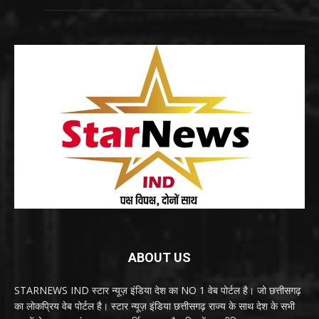
ABOUT US
STARNEWS IND स्टार न्यूज़ इंडिया देश का NO 1 वेब पोर्टल है। जो छत्तीसगढ़
का लोकप्रिय वेब पोर्टल है। स्टार न्यूज़ इंडिया छत्तीसगढ़ राज्य के साथ देश के सभी