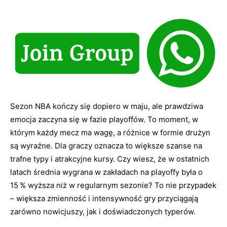
Sezon NBA kończy się dopiero w maju, ale prawdziwa
emocja zaczyna się w fazie playoffów. To moment, w
którym każdy mecz ma wagę, a różnice w formie drużyn
są wyraźne. Dla graczy oznacza to większe szanse na
trafne typy i atrakcyjne kursy. Czy wiesz, że w ostatnich
latach średnia wygrana w zakładach na playoffy była o
15 % wyższa niż w regularnym sezonie? To nie przypadek
– większa zmienność i intensywność gry przyciągają
zarówno nowicjuszy, jak i doświadczonych typerów.