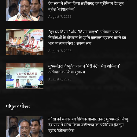
देव साय ने लॉन्च किया छत्तीसगढ़ का प्रीमियम हैंडलूम
ब्रांड ‘कोशल फैब’
August 7, 2026
“हर घर तिरंगा” और “तिरंगा यात्रा” अभियान राष्ट्र
निर्माताओं के योगदान के प्रति कृतज्ञता प्रकट करने का
भव्य माध्यम बनेगा : अरुण साव
August 7, 2026
मुख्यमंत्री विष्णुदेव साय ने ‘मेरी बेटी–मेरा अभिमान’
अभियान का किया शुभारंभ
August 6, 2026
पॉपुलर पोस्ट
कोसा की चमक अब वैश्विक बाजार तक : मुख्यमंत्री विष्णु
देव साय ने लॉन्च किया छत्तीसगढ़ का प्रीमियम हैंडलूम
ब्रांड ‘कोशल फैब’