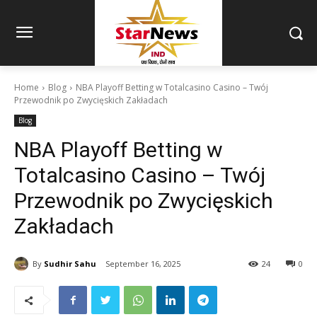
Home
Blog
NBA Playoff Betting w Totalcasino Casino – Twój
Przewodnik po Zwycięskich Zakładach
Blog
NBA Playoff Betting w
Totalcasino Casino – Twój
Przewodnik po Zwycięskich
Zakładach
By
Sudhir Sahu
September 16, 2025
24
0