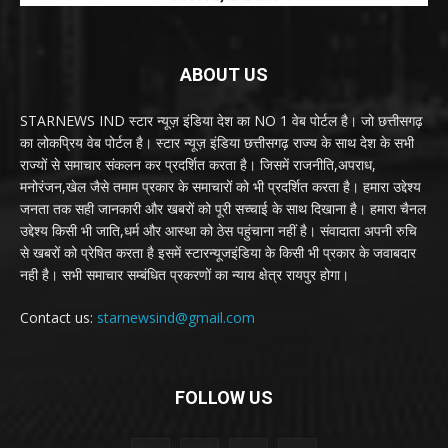
ABOUT US
STARNEWS IND स्टार न्यूज़ इंडिया देश का NO 1 वेब पोर्टल है। जो छत्तीसगढ़
का लोकप्रिय वेब पोर्टल है। स्टार न्यूज़ इंडिया छत्तीसगढ़ राज्य के साथ देश के सभी
राज्यों से समाचार संकलन कर प्रदर्शित करता है। जिसमें राजनीति,अपराध,
मनोरंजन,खेल जैसे तमाम प्रकार के समाचारों को भी प्रदर्शित करता है। हमारा उद्देश्य
जनता तक सही जानकारी और खबरों को पूरी सच्चाई के साथ दिखाना है। हमारा चैनल
उद्देश्य किसी भी जाति,धर्म और आस्था को ठेस पहुंचाना नहीं है। संवादाता अपनी रुचि
से खबरों को प्रेषित करता है इसमें स्टारन्यूजइंडिया के किसी भी प्रकार के जवाबदार
नही है। सभी समाचार सम्बंधित प्रकरणों का न्याय क्षेत्र रायपुर होगा।
Contact us:
starnewsind@gmail.com
FOLLOW US