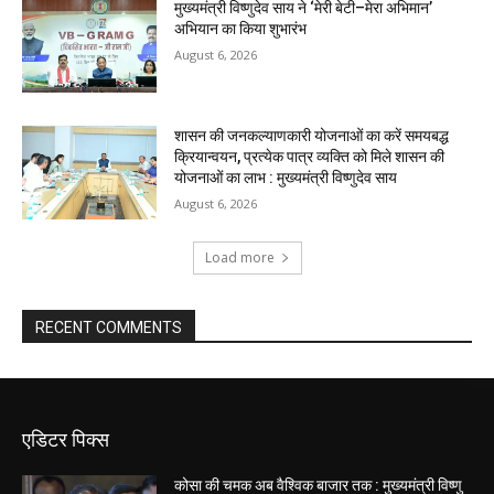
मुख्यमंत्री विष्णुदेव साय ने ‘मेरी बेटी–मेरा अभिमान’
अभियान का किया शुभारंभ
August 6, 2026
शासन की जनकल्याणकारी योजनाओं का करें समयबद्ध
क्रियान्वयन, प्रत्येक पात्र व्यक्ति को मिले शासन की
योजनाओं का लाभ : मुख्यमंत्री विष्णुदेव साय
August 6, 2026
Load more
RECENT COMMENTS
एडिटर पिक्स
कोसा की चमक अब वैश्विक बाजार तक : मुख्यमंत्री विष्णु