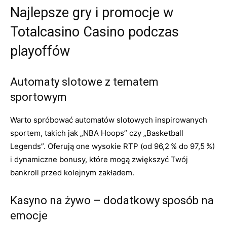
Najlepsze gry i promocje w
Totalcasino Casino podczas
playoffów
Automaty slotowe z tematem
sportowym
Warto spróbować automatów slotowych inspirowanych
sportem, takich jak „NBA Hoops” czy „Basketball
Legends”. Oferują one wysokie RTP (od 96,2 % do 97,5 %)
i dynamiczne bonusy, które mogą zwiększyć Twój
bankroll przed kolejnym zakładem.
Kasyno na żywo – dodatkowy sposób na
emocje