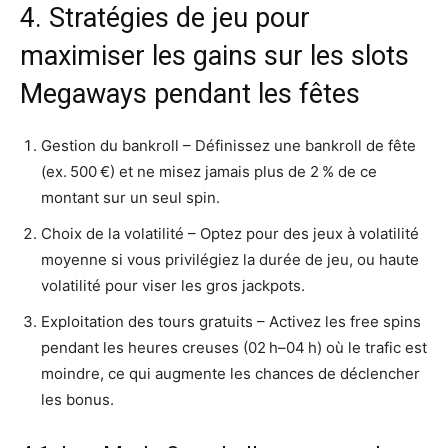
4. Stratégies de jeu pour
maximiser les gains sur les slots
Megaways pendant les fêtes
Gestion du bankroll – Définissez une bankroll de fête
(ex. 500 €) et ne misez jamais plus de 2 % de ce
montant sur un seul spin.
Choix de la volatilité – Optez pour des jeux à volatilité
moyenne si vous privilégiez la durée de jeu, ou haute
volatilité pour viser les gros jackpots.
Exploitation des tours gratuits – Activez les free spins
pendant les heures creuses (02 h–04 h) où le trafic est
moindre, ce qui augmente les chances de déclencher
les bonus.