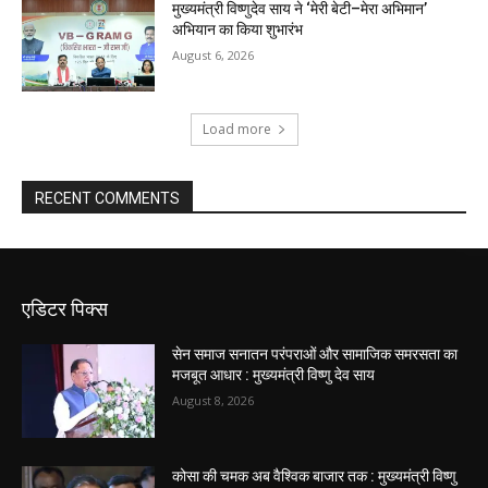
मुख्यमंत्री विष्णुदेव साय ने ‘मेरी बेटी–मेरा अभिमान’
अभियान का किया शुभारंभ
August 6, 2026
Load more
RECENT COMMENTS
एडिटर पिक्स
सेन समाज सनातन परंपराओं और सामाजिक समरसता का
मजबूत आधार : मुख्यमंत्री विष्णु देव साय
August 8, 2026
कोसा की चमक अब वैश्विक बाजार तक : मुख्यमंत्री विष्णु