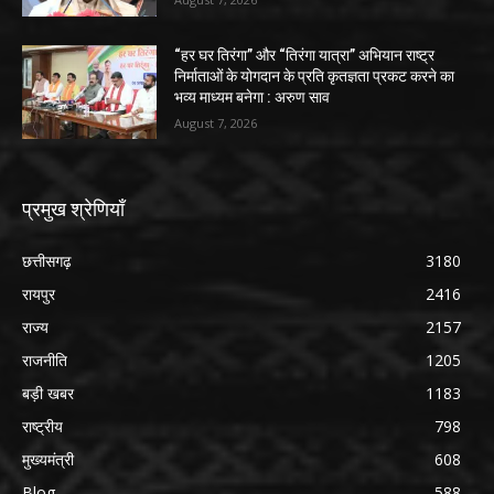
“हर घर तिरंगा” और “तिरंगा यात्रा” अभियान राष्ट्र
निर्माताओं के योगदान के प्रति कृतज्ञता प्रकट करने का
भव्य माध्यम बनेगा : अरुण साव
August 7, 2026
प्रमुख श्रेणियाँ
छत्तीसगढ़
3180
रायपुर
2416
राज्य
2157
राजनीति
1205
बड़ी खबर
1183
राष्ट्रीय
798
मुख्यमंत्री
608
Blog
588