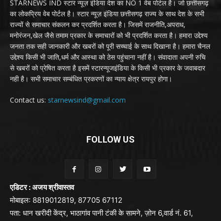
STARNEWS IND स्टार न्यूज़ इंडिया देश का NO 1 वेब पोर्टल है। जो छत्तीसगढ़
का लोकप्रिय वेब पोर्टल है। स्टार न्यूज़ इंडिया छत्तीसगढ़ राज्य के साथ देश के सभी
राज्यों से समाचार संकलन कर प्रदर्शित करता है। जिसमें राजनीति,अपराध,
मनोरंजन,खेल जैसे तमाम प्रकार के समाचारों को भी प्रदर्शित करता है। हमारा उद्देश्य
जनता तक सही जानकारी और खबरों को पूरी सच्चाई के साथ दिखाना है। हमारा चैनल
उद्देश्य किसी भी जाति,धर्म और आस्था को ठेस पहुंचाना नहीं है। संवादाता अपनी रुचि
से खबरों को प्रेषित करता है इसमें स्टारन्यूजइंडिया के किसी भी प्रकार के जवाबदार
नही है। सभी समाचार सम्बंधित प्रकरणों का न्याय क्षेत्र रायपुर होगा।
Contact us:
starnewsind@gmail.com
FOLLOW US
एडिटर : अजय श्रीवास्तव
मोबाइल: 8819012819, 87705 67112
पता: धान खरीदी केंद्र, भाठागांव पानी टंकी के सामने, ज़ोन 6,वार्ड नं. 61,