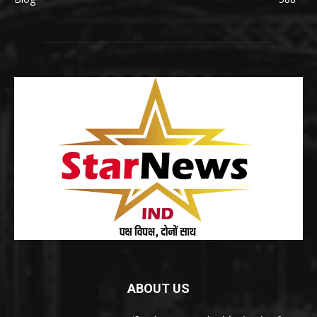
ABOUT US