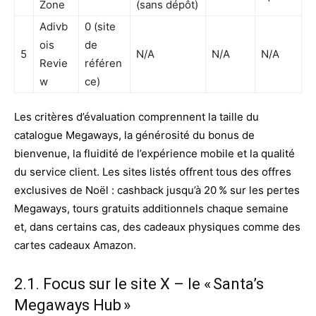
Zone
(sans dépôt)
Adivb
0 (site
ois
de
5
N/A
N/A
N/A
Revie
référen
w
ce)
Les critères d’évaluation comprennent la taille du
catalogue Megaways, la générosité du bonus de
bienvenue, la fluidité de l’expérience mobile et la qualité
du service client. Les sites listés offrent tous des offres
exclusives de Noël : cashback jusqu’à 20 % sur les pertes
Megaways, tours gratuits additionnels chaque semaine
et, dans certains cas, des cadeaux physiques comme des
cartes cadeaux Amazon.
2.1. Focus sur le site X – le « Santa’s
Megaways Hub »