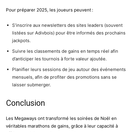
Pour préparer 2025, les joueurs peuvent :
S’inscrire aux newsletters des sites leaders (souvent
listées sur Adivbois) pour être informés des prochains
jackpots.
Suivre les classements de gains en temps réel afin
d’anticiper les tournois à forte valeur ajoutée.
Planifier leurs sessions de jeu autour des événements
mensuels, afin de profiter des promotions sans se
laisser submerger.
Conclusion
Les Megaways ont transformé les soirées de Noël en
véritables marathons de gains, grâce à leur capacité à