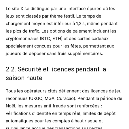
Le site X se distingue par une interface épurée où les
jeux sont classés par thème festif. Le temps de
chargement moyen est inférieur à 1,2 s, même pendant
les pics de trafic. Les options de paiement incluent les
cryptomonnaies (BTC, ETH) et des cartes cadeaux
spécialement conçues pour les fêtes, permettant aux
joueurs de déposer sans frais supplémentaires.
2.2. Sécurité et licences pendant la
saison haute
Tous les opérateurs cités détiennent des licences de jeu
reconnues (UKGC, MGA, Curacao). Pendant la période de
Noël, les mesures anti‑fraude sont renforcées :
vérifications d’identité en temps réel, limites de dépôt
automatiques pour les comptes à haut risque et
surveillance accrue des transactions suspectes.