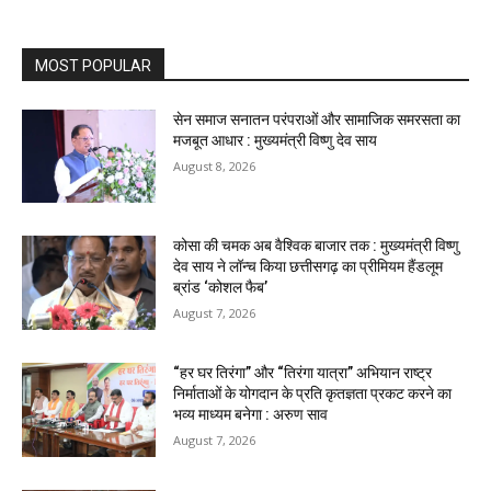
MOST POPULAR
सेन समाज सनातन परंपराओं और सामाजिक समरसता का
मजबूत आधार : मुख्यमंत्री विष्णु देव साय
August 8, 2026
कोसा की चमक अब वैश्विक बाजार तक : मुख्यमंत्री विष्णु
देव साय ने लॉन्च किया छत्तीसगढ़ का प्रीमियम हैंडलूम
ब्रांड ‘कोशल फैब’
August 7, 2026
“हर घर तिरंगा” और “तिरंगा यात्रा” अभियान राष्ट्र
निर्माताओं के योगदान के प्रति कृतज्ञता प्रकट करने का
भव्य माध्यम बनेगा : अरुण साव
August 7, 2026