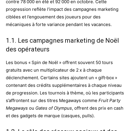
contre 78 000 en été et 92 000 en octobre. Cette
progression reflète l’impact des campagnes marketing
ciblées et l’engouement des joueurs pour des
mécaniques à forte variance pendant les vacances.
1.1. Les campagnes marketing de Noël
des opérateurs
Les bonus « Spin de Noël » offrent souvent 50 tours
gratuits avec un multiplicateur de 2 x à chaque
déclenchement. Certains sites ajoutent un « gift‑box »
contenant des crédits supplémentaires à chaque niveau
de progression. Les tournois à thème, où les participants
s’affrontent sur des titres Megaways comme
Fruit Party
Megaways
ou
Gates of Olympus
, offrent des prix en cash
et des gadgets de marque (casques, pulls).