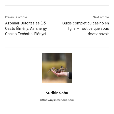
Previous article
Next article
Azonnali Betöltés és Élő
Guide complet du casino en
Osztó Élmény: Az Energy
ligne – Tout ce que vous
Casino Technikai Előnyei
devez savoir
Sudhir Sahu
https://byscreations.com