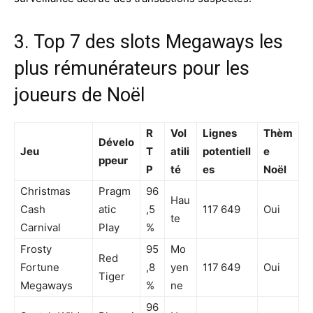
3. Top 7 des slots Megaways les
plus rémunérateurs pour les
joueurs de Noël
R
Vol
Lignes
Thèm
Dévelo
Jeu
T
atili
potentiell
e
ppeur
P
té
es
Noël
Christmas
Pragm
96
Hau
Cash
atic
,5
117 649
Oui
te
Carnival
Play
%
Frosty
95
Mo
Red
Fortune
,8
yen
117 649
Oui
Tiger
Megaways
%
ne
96