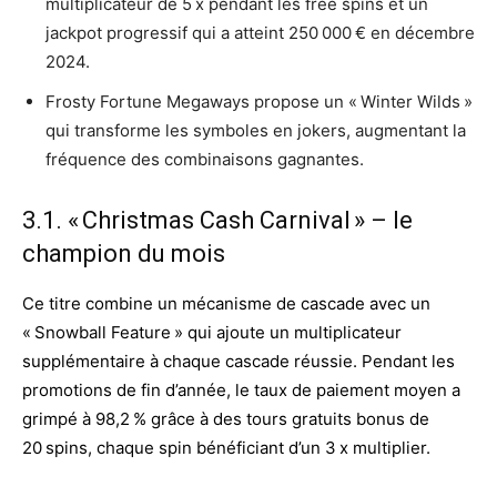
multiplicateur de 5 x pendant les free spins et un
jackpot progressif qui a atteint 250 000 € en décembre
2024.
Frosty Fortune Megaways propose un « Winter Wilds »
qui transforme les symboles en jokers, augmentant la
fréquence des combinaisons gagnantes.
3.1. « Christmas Cash Carnival » – le
champion du mois
Ce titre combine un mécanisme de cascade avec un
« Snowball Feature » qui ajoute un multiplicateur
supplémentaire à chaque cascade réussie. Pendant les
promotions de fin d’année, le taux de paiement moyen a
grimpé à 98,2 % grâce à des tours gratuits bonus de
20 spins, chaque spin bénéficiant d’un 3 x multiplier.