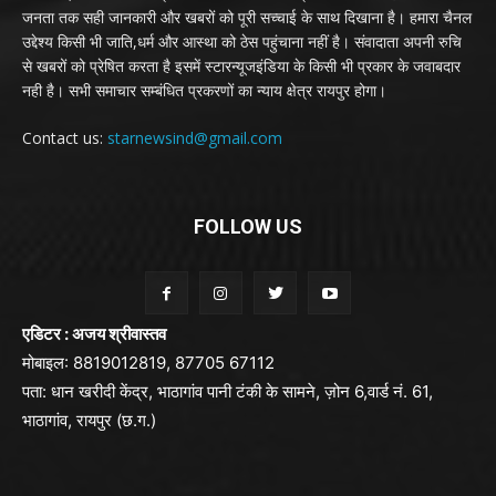
जनता तक सही जानकारी और खबरों को पूरी सच्चाई के साथ दिखाना है। हमारा चैनल
उद्देश्य किसी भी जाति,धर्म और आस्था को ठेस पहुंचाना नहीं है। संवादाता अपनी रुचि
से खबरों को प्रेषित करता है इसमें स्टारन्यूजइंडिया के किसी भी प्रकार के जवाबदार
नही है। सभी समाचार सम्बंधित प्रकरणों का न्याय क्षेत्र रायपुर होगा।
Contact us:
starnewsind@gmail.com
FOLLOW US
एडिटर : अजय श्रीवास्तव
मोबाइल: 8819012819, 87705 67112
पता: धान खरीदी केंद्र, भाठागांव पानी टंकी के सामने, ज़ोन 6,वार्ड नं. 61,
भाठागांव, रायपुर (छ.ग.)