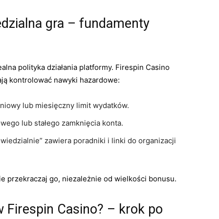
dzialna gra – fundamenty
ealna polityka działania platformy. Firespin Casino
ają kontrolować nawyki hazardowe:
niowy lub miesięczny limit wydatków.
ego lub stałego zamknięcia konta.
iedzialnie” zawiera poradniki i linki do organizacji
ie przekraczaj go, niezależnie od wielkości bonusu.
 Firespin Casino? – krok po