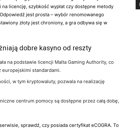
 na licencję, szybkość wypłat czy dostępne metody
 Odpowiedź jest prosta – wybór renomowanego
tawiony złoty jest chroniony, a gra odbywa się w
żniają dobre kasyno od reszty
iała na podstawie licencji Malta Gaming Authority, co
z europejskimi standardami.
ości, w tym kryptowaluty, pozwala na realizację
foniczne centrum pomocy są dostępne przez całą dobę,
serwisie, sprawdź, czy posiada certyfikat eCOGRA. To