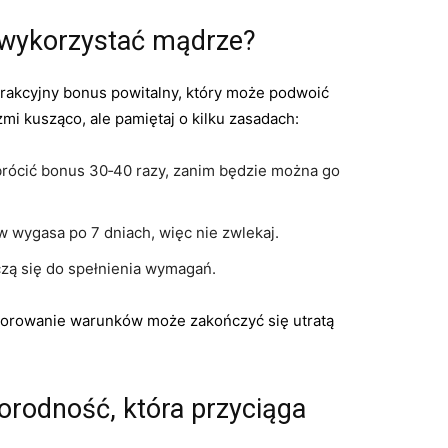
 wykorzystać mądrze?
trakcyjny bonus powitalny, który może podwoić
mi kusząco, ale pamiętaj o kilku zasadach:
rócić bonus 30‑40 razy, zanim będzie można go
 wygasa po 7 dniach, więc nie zwlekaj.
iczą się do spełnienia wymagań.
gnorowanie warunków może zakończyć się utratą
norodność, która przyciąga