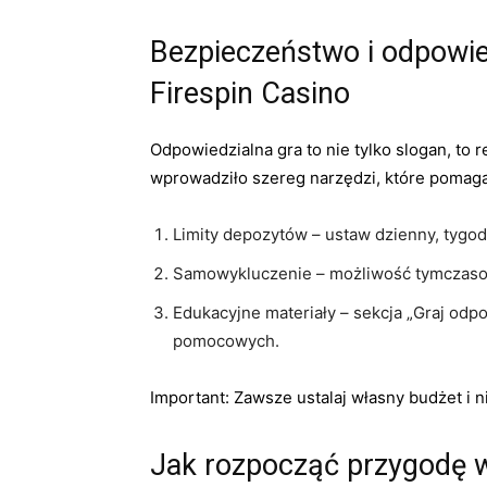
Bezpieczeństwo i odpowie
Firespin Casino
Odpowiedzialna gra to nie tylko slogan, to r
wprowadziło szereg narzędzi, które pomag
Limity depozytów – ustaw dzienny, tygod
Samowykluczenie – możliwość tymczasow
Edukacyjne materiały – sekcja „Graj odpow
pomocowych.
Important: Zawsze ustalaj własny budżet i n
Jak rozpocząć przygodę w