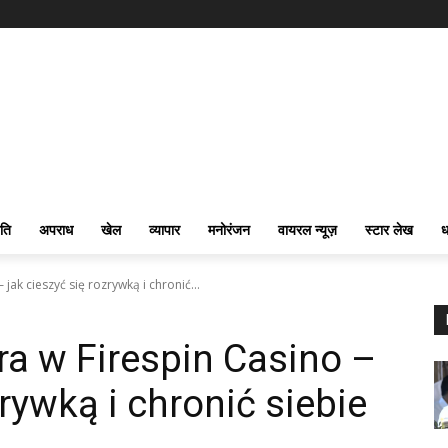
ति
अपराध
खेल
व्यापार
मनोरंजन
वायरल न्यूज़
स्टार लेख
ध
ak cieszyć się rozrywką i chronić...
a w Firespin Casino –
zrywką i chronić siebie