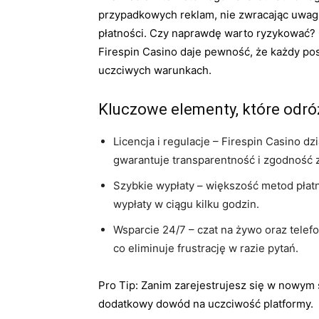
przypadkowych reklam, nie zwracając uwagi
płatności. Czy naprawdę warto ryzykować?
Firespin Casino daje pewność, że każdy pos
uczciwych warunkach.
Kluczowe elementy, które odró
Licencja i regulacje – Firespin Casino dz
gwarantuje transparentność i zgodność 
Szybkie wypłaty – większość metod płatn
wypłaty w ciągu kilku godzin.
Wsparcie 24/7 – czat na żywo oraz tele
co eliminuje frustrację w razie pytań.
Pro Tip: Zanim zarejestrujesz się w nowym 
dodatkowy dowód na uczciwość platformy.