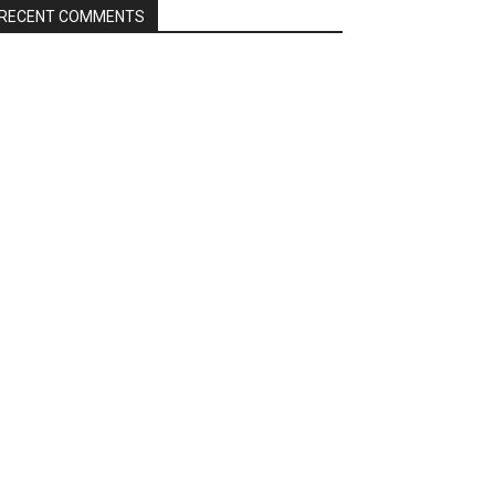
RECENT COMMENTS