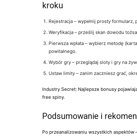
kroku
Rejestracja – wypełnij prosty formularz, p
Weryfikacja – prześlij skan dowodu tożs
Pierwsza wpłata – wybierz metodę (karta,
powitalnego.
Wybór gry – przeglądaj sloty i gry na żyw
Ustaw limity – zanim zaczniesz grać, ok
Industry Secret: Najlepsze bonusy pojawia
free spiny.
Podsumowanie i rekomen
Po przeanalizowaniu wszystkich aspektów – l