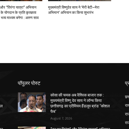
 और “तिरंगा यात्रा” अभियान
मुख्यमंत्री विष्णुदेव साय ने ‘मेरी बेटी–मेरा
ओं के योगदान के प्रति कृतज्ञता
अभिमान’ अभियान का किया शुभारंभ
भव्य माध्यम बनेगा : अरुण साव
पॉपुलर पोस्ट
प्
कोसा की चमक अब वैश्विक बाजार तक :
छत
मुख्यमंत्री विष्णु देव साय ने लॉन्च किया
रा
शल
छत्तीसगढ़ का प्रीमियम हैंडलूम ब्रांड ‘कोशल
फैब’
रा
August 7, 2026
रा