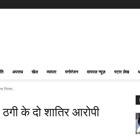
ति
अपराध
खेल
व्यापार
मनोरंजन
वायरल न्यूज़
स्टार लेख
ध
िस गिरफ्त...
र ठगी के दो शातिर आरोपी