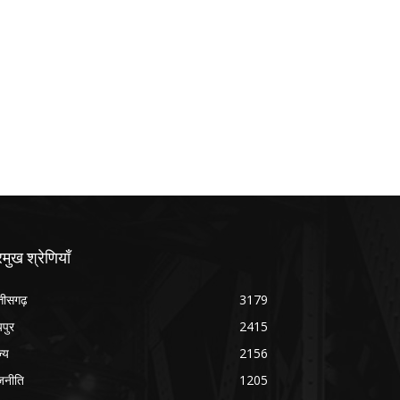
रमुख श्रेणियाँ
्तीसगढ़
3179
यपुर
2415
ज्य
2156
जनीति
1205