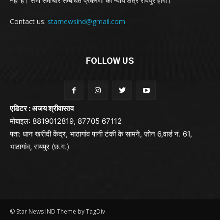
नही है। सभी समाचार सम्बंधित प्रकरणों का न्याय क्षेत्र रायपुर होगा।
Contact us:
starnewsind@gmail.com
FOLLOW US
एडिटर : अजय श्रीवास्तव
मोबाइल: 8819012819, 87705 67112
पता: धान खरीदी केंद्र, भाठागांव पानी टंकी के सामने, ज़ोन 6,वार्ड नं. 61,
भाठागांव, रायपुर (छ.ग.)
© Star News IND Theme by TagDiv