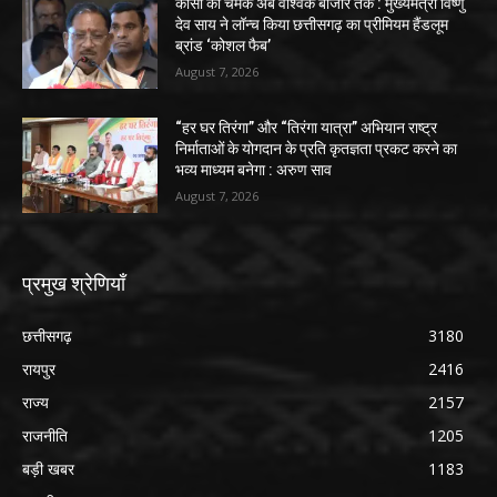
कोसा की चमक अब वैश्विक बाजार तक : मुख्यमंत्री विष्णु
देव साय ने लॉन्च किया छत्तीसगढ़ का प्रीमियम हैंडलूम
ब्रांड ‘कोशल फैब’
August 7, 2026
“हर घर तिरंगा” और “तिरंगा यात्रा” अभियान राष्ट्र
निर्माताओं के योगदान के प्रति कृतज्ञता प्रकट करने का
भव्य माध्यम बनेगा : अरुण साव
August 7, 2026
प्रमुख श्रेणियाँ
छत्तीसगढ़
3180
रायपुर
2416
राज्य
2157
राजनीति
1205
बड़ी खबर
1183