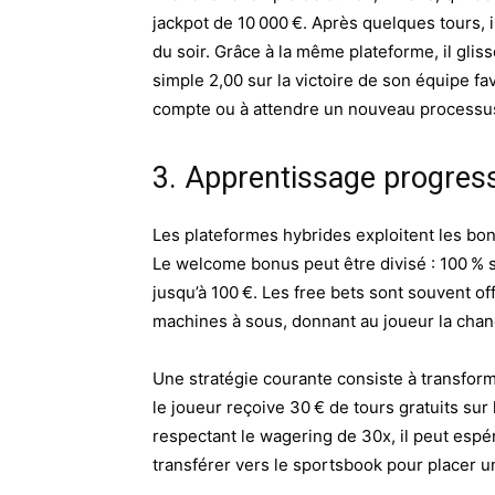
jackpot de 10 000 €. Après quelques tours, i
du soir. Grâce à la même plateforme, il gliss
simple 2,00 sur la victoire de son équipe f
compte ou à attendre un nouveau processus 
3. Apprentissage progress
Les plateformes hybrides exploitent les bon
Le welcome bonus peut être divisé : 100 % su
jusqu’à 100 €. Les free bets sont souvent o
machines à sous, donnant au joueur la chanc
Une stratégie courante consiste à transfor
le joueur reçoive 30 € de tours gratuits sur
respectant le wagering de 30x, il peut espér
transférer vers le sportsbook pour placer un