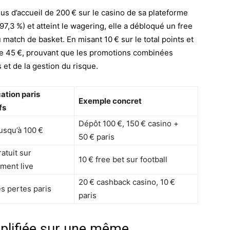
us d’accueil de 200 € sur le casino de sa plateforme
97,3 %) et atteint le wagering, elle a débloqué un free
u match de basket. En misant 10 € sur le total points et
n de 45 €, prouvant que les promotions combinées
 et de la gestion du risque.
ation paris
Exemple concret
fs
Dépôt 100 €, 150 € casino +
usqu’à 100 €
50 € paris
ratuit sur
10 € free bet sur football
ment live
20 € cashback casino, 10 €
s pertes paris
paris
mplifiée sur une même