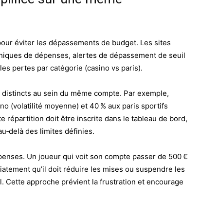
 pour éviter les dépassements de budget. Les sites
aphiques de dépenses, alertes de dépassement de seuil
les pertes par catégorie (casino vs paris).
s distincts au sein du même compte. Par exemple,
ino (volatilité moyenne) et 40 % aux paris sportifs
te répartition doit être inscrite dans le tableau de bord,
u‑delà des limites définies.
dépenses. Un joueur qui voit son compte passer de 500 €
atement qu’il doit réduire les mises ou suspendre les
al. Cette approche prévient la frustration et encourage