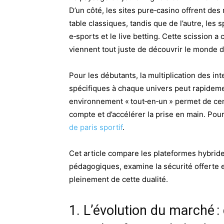
D’un côté, les sites pure‑casino offrent de
table classiques, tandis que de l’autre, les 
e‑sports et le live betting. Cette scission a
viennent tout juste de découvrir le monde d
Pour les débutants, la multiplication des in
spécifiques à chaque univers peut rapidemen
environnement « tout‑en‑un » permet de centr
compte et d’accélérer la prise en main. Pou
de paris sportif
.
Cet article compare les plateformes hybrides
pédagogiques, examine la sécurité offerte e
pleinement de cette dualité.
1. L’évolution du marché :