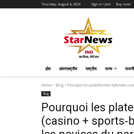
Thursday, August 6, 2026
Sign in / Join
Buy now!
होम
अंतरराष्ट्रीय
राष्ट्रीय
राज्य
राजनी
Home
Blog
Pourquoi les plateformes hybrides (casi
Blog
Pourquoi les plat
(casino + sports‑