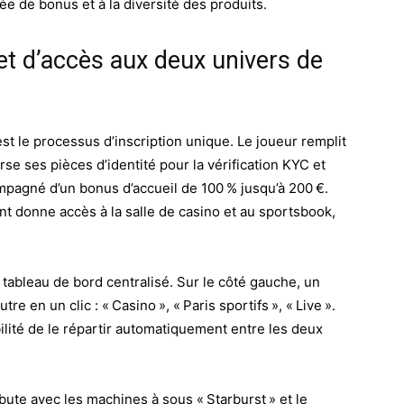
ée de bonus et à la diversité des produits.
n et d’accès aux deux univers de
st le processus d’inscription unique. Le joueur remplit
se ses pièces d’identité pour la vérification KYC et
pagné d’un bonus d’accueil de 100 % jusqu’à 200 €.
nt donne accès à la salle de casino et au sportsbook,
 tableau de bord centralisé. Sur le côté gauche, un
e en un clic : « Casino », « Paris sportifs », « Live ».
ilité de le répartir automatiquement entre les deux
bute avec les machines à sous « Starburst » et le