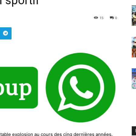
i sportif
15
0
itable explosion au cours des cinq dernières années.