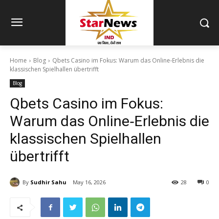
Home
Blog
Qbets Casino im Fokus: Warum das Online‑Erlebnis die
klassischen Spielhallen übertrifft
Blog
Qbets Casino im Fokus:
Warum das Online‑Erlebnis die
klassischen Spielhallen
übertrifft
By
Sudhir Sahu
May 16, 2026
28
0