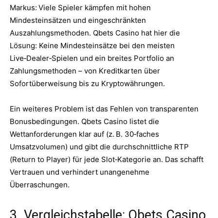
Markus: Viele Spieler kämpfen mit hohen
Mindesteinsätzen und eingeschränkten
Auszahlungsmethoden. Qbets Casino hat hier die
Lösung: Keine Mindesteinsätze bei den meisten
Live‑Dealer‑Spielen und ein breites Portfolio an
Zahlungsmethoden – von Kreditkarten über
Sofortüberweisung bis zu Kryptowährungen.
Ein weiteres Problem ist das Fehlen von transparenten
Bonusbedingungen. Qbets Casino listet die
Wettanforderungen klar auf (z. B. 30‑faches
Umsatzvolumen) und gibt die durchschnittliche RTP
(Return to Player) für jede Slot‑Kategorie an. Das schafft
Vertrauen und verhindert unangenehme
Überraschungen.
3. Vergleichstabelle: Qbets Casino