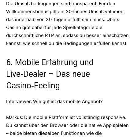
Die Umsatzbedingungen sind transparent: Für den
Willkommensbonus gilt ein 30‑faches Umsatzvolumen,
das innerhalb von 30 Tagen erfüllt sein muss. Qbets
Casino gibt dabei für jede Spielkategorie die
durchschnittliche RTP an, sodass du besser einschätzen
kannst, wie schnell du die Bedingungen erfüllen kannst.
6. Mobile Erfahrung und
Live‑Dealer – Das neue
Casino‑Feeling
Interviewer: Wie gut ist das mobile Angebot?
Markus: Die mobile Plattform ist vollständig responsive.
Du kannst über den Browser oder die native App spielen
– beide bieten dieselben Funktionen wie die