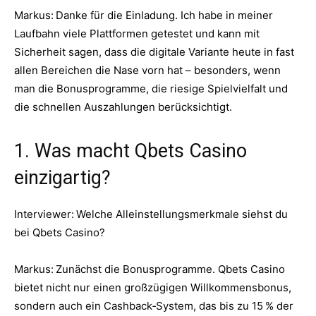
Markus: Danke für die Einladung. Ich habe in meiner
Laufbahn viele Plattformen getestet und kann mit
Sicherheit sagen, dass die digitale Variante heute in fast
allen Bereichen die Nase vorn hat – besonders, wenn
man die Bonusprogramme, die riesige Spielvielfalt und
die schnellen Auszahlungen berücksichtigt.
1. Was macht Qbets Casino
einzigartig?
Interviewer: Welche Alleinstellungsmerkmale siehst du
bei Qbets Casino?
Markus: Zunächst die Bonusprogramme. Qbets Casino
bietet nicht nur einen großzügigen Willkommensbonus,
sondern auch ein Cashback‑System, das bis zu 15 % der