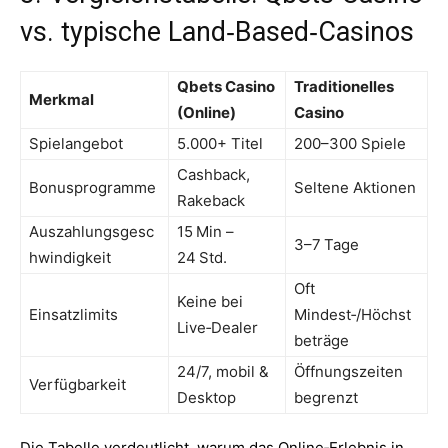
vs. typische Land‑Based‑Casinos
Qbets Casino
Traditionelles
Merkmal
(Online)
Casino
Spielangebot
5.000+ Titel
200–300 Spiele
Cashback,
Bonusprogramme
Seltene Aktionen
Rakeback
Auszahlungsgesc
15 Min –
3–7 Tage
hwindigkeit
24 Std.
Oft
Keine bei
Einsatzlimits
Mindest‑/Höchst
Live‑Dealer
beträge
24/7, mobil &
Öffnungszeiten
Verfügbarkeit
Desktop
begrenzt
Die Tabelle verdeutlicht, warum das Online‑Erlebnis in