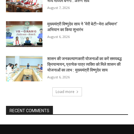
भव्य माध्यम बनेगा : अरुण साव
August 7, 2026
मुख्यमंत्री विष्णुदेव साय ने ‘मेरी बेटी–मेरा अभिमान’
अभियान का किया शुभारंभ
August 6, 2026
शासन की जनकल्याणकारी योजनाओं का करें समयबद्ध
क्रियान्वयन, प्रत्येक पात्र व्यक्ति को मिले शासन की
योजनाओं का लाभ : मुख्यमंत्री विष्णुदेव साय
August 6, 2026
Load more
RECENT COMMENTS