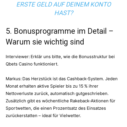
ERSTE GELD AUF DEINEM KONTO
HAST?
5. Bonusprogramme im Detail –
Warum sie wichtig sind
Interviewer: Erklär uns bitte, wie die Bonusstruktur bei
Qbets Casino funktioniert.
Markus: Das Herzstück ist das Cashback‑System. Jeden
Monat erhalten aktive Spieler bis zu 15 % ihrer
Nettoverluste zurück, automatisch gutgeschrieben.
Zusätzlich gibt es wöchentliche Rakeback‑Aktionen für
Sportwetten, die einen Prozentsatz des Einsatzes
zurückerstatten – ideal für Vielwetter.