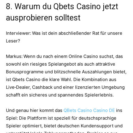
8. Warum du Qbets Casino jetzt
ausprobieren solltest
Interviewer: Was ist dein abschließender Rat für unsere
Leser?
Markus: Wenn du nach einem Online Casino suchst, das
sowohl ein riesiges Spielangebot als auch attraktive
Bonusprogramme und blitzschnelle Auszahlungen bietet,
ist Qbets Casino die klare Wahl. Die Kombination aus
Live‑Dealer, Cashback und einer lizenzierten Umgebung
schafft ein sicheres und spannendes Spielerlebnis.
Und genau hier kommt das
QBets Casino Casino DE
ins
Spiel: Die Plattform ist speziell für deutschsprachige
Spieler optimiert, bietet deutschen Kundensupport und