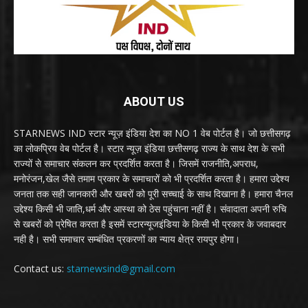
ABOUT US
STARNEWS IND स्टार न्यूज़ इंडिया देश का NO 1 वेब पोर्टल है। जो छत्तीसगढ़
का लोकप्रिय वेब पोर्टल है। स्टार न्यूज़ इंडिया छत्तीसगढ़ राज्य के साथ देश के सभी
राज्यों से समाचार संकलन कर प्रदर्शित करता है। जिसमें राजनीति,अपराध,
मनोरंजन,खेल जैसे तमाम प्रकार के समाचारों को भी प्रदर्शित करता है। हमारा उद्देश्य
जनता तक सही जानकारी और खबरों को पूरी सच्चाई के साथ दिखाना है। हमारा चैनल
उद्देश्य किसी भी जाति,धर्म और आस्था को ठेस पहुंचाना नहीं है। संवादाता अपनी रुचि
से खबरों को प्रेषित करता है इसमें स्टारन्यूजइंडिया के किसी भी प्रकार के जवाबदार
नही है। सभी समाचार सम्बंधित प्रकरणों का न्याय क्षेत्र रायपुर होगा।
Contact us:
starnewsind@gmail.com