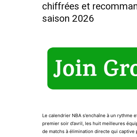
chiffrées et recomman
saison 2026
Le calendrier NBA s’enchaîne à un rythme eff
premier soir d’avril, les huit meilleures éq
de matchs à élimination directe qui captive 