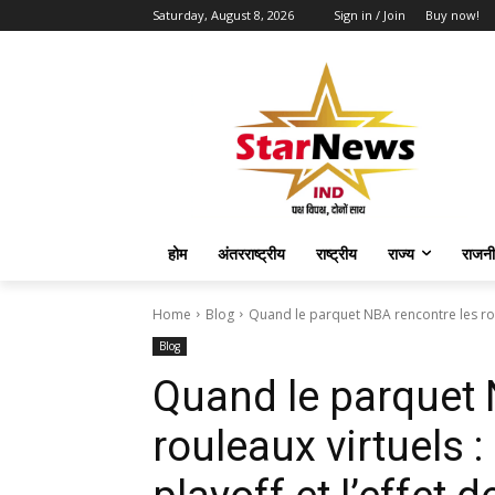
Saturday, August 8, 2026
Sign in / Join
Buy now!
होम
अंतरराष्ट्रीय
राष्ट्रीय
राज्य
राजनी
Home
Blog
Quand le parquet NBA rencontre les roule
Blog
Quand le parquet 
rouleaux virtuels :