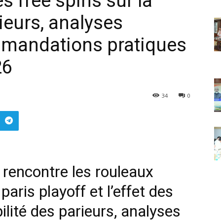
es free spins sur la
rieurs, analyses
mmandations pratiques
26
34
0
rencontre les rouleaux
 paris playoff et l’effet des
bilité des parieurs, analyses