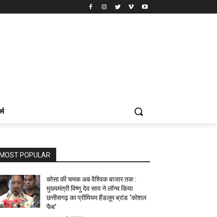
र्म
MOST POPULAR
कोसा की चमक अब वैश्विक बाजार तक :
मुख्यमंत्री विष्णु देव साय ने लॉन्च किया
छत्तीसगढ़ का प्रीमियम हैंडलूम ब्रांड ‘कोशल
फैब’