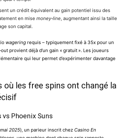
nt un crédit équivalent au gain potentiel issu des
iatement en mise
money‑line
, augmentant ainsi la taille
age son capital.
tio
wagering
requis – typiquement fixé à 35x pour un
ut provient déjà d’un gain « gratuit ». Les joueurs
lémentaire qui leur permet d’expérimenter davantage
s où les free spins ont changé la
cisif
s vs Phoenix Suns
 mai 2025
), un parieur inscrit chez
Casino En
 Hoops
, une machine dont chaque spin rapporte