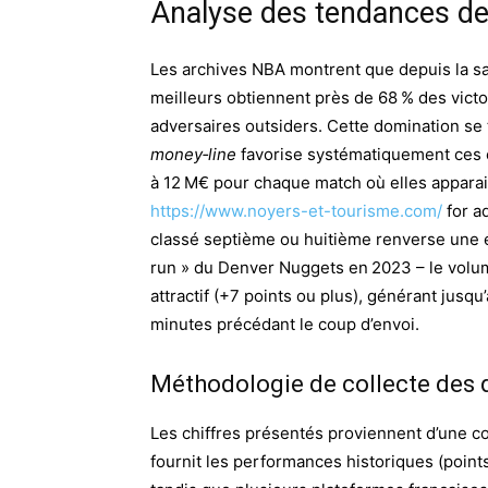
Analyse des tendances de
Les archives NBA montrent que depuis la sa
meilleurs obtiennent près de 68 % des victo
adversaires outsiders. Cette domination se 
money‑line
favorise systématiquement ces
à 12 M€ pour chaque match où elles appara
https://www.noyers-et-tourisme.com/
for ad
classé septième ou huitième renverse une 
run » du Denver Nuggets en 2023 – le volu
attractif (+7 points ou plus), générant jusq
minutes précédant le coup d’envoi.
Méthodologie de collecte des
Les chiffres présentés proviennent d’une com
fournit les performances historiques (point