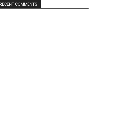
RECENT COMMENTS