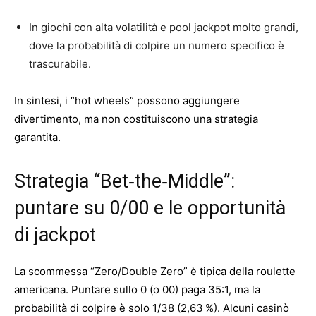
In giochi con alta volatilità e pool jackpot molto grandi,
dove la probabilità di colpire un numero specifico è
trascurabile.
In sintesi, i “hot wheels” possono aggiungere
divertimento, ma non costituiscono una strategia
garantita.
Strategia “Bet‑the‑Middle”:
puntare su 0/00 e le opportunità
di jackpot
La scommessa “Zero/Double Zero” è tipica della roulette
americana. Puntare sullo 0 (o 00) paga 35:1, ma la
probabilità di colpire è solo 1/38 (2,63 %). Alcuni casinò