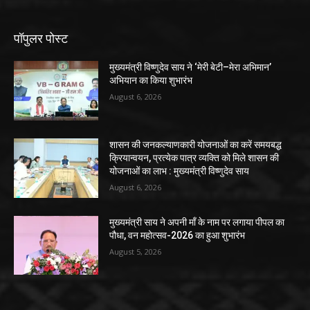
पॉपुलर पोस्ट
मुख्यमंत्री विष्णुदेव साय ने ‘मेरी बेटी–मेरा अभिमान’
अभियान का किया शुभारंभ
August 6, 2026
शासन की जनकल्याणकारी योजनाओं का करें समयबद्ध
क्रियान्वयन, प्रत्येक पात्र व्यक्ति को मिले शासन की
योजनाओं का लाभ : मुख्यमंत्री विष्णुदेव साय
August 6, 2026
मुख्यमंत्री साय ने अपनी माँ के नाम पर लगाया पीपल का
पौधा, वन महोत्सव-2026 का हुआ शुभारंभ
August 5, 2026