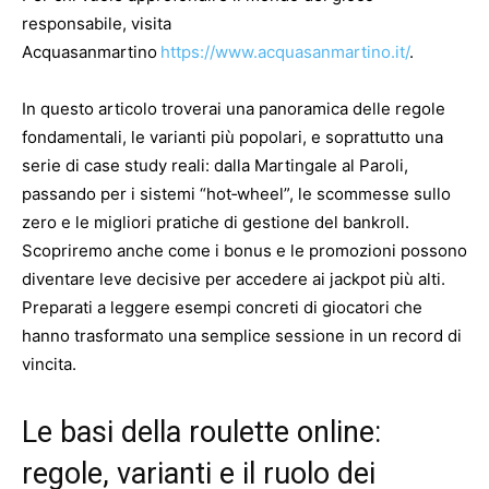
responsabile, visita
Acquasanmartino
https://www.acquasanmartino.it/
.
In questo articolo troverai una panoramica delle regole
fondamentali, le varianti più popolari, e soprattutto una
serie di case study reali: dalla Martingale al Paroli,
passando per i sistemi “hot‑wheel”, le scommesse sullo
zero e le migliori pratiche di gestione del bankroll.
Scopriremo anche come i bonus e le promozioni possono
diventare leve decisive per accedere ai jackpot più alti.
Preparati a leggere esempi concreti di giocatori che
hanno trasformato una semplice sessione in un record di
vincita.
Le basi della roulette online:
regole, varianti e il ruolo dei