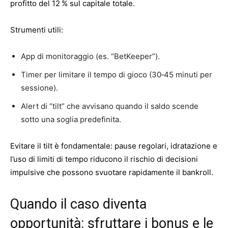
profitto del 12 % sul capitale totale.
Strumenti utili:
App di monitoraggio (es. “BetKeeper”).
Timer per limitare il tempo di gioco (30‑45 minuti per
sessione).
Alert di “tilt” che avvisano quando il saldo scende
sotto una soglia predefinita.
Evitare il tilt è fondamentale: pause regolari, idratazione e
l’uso di limiti di tempo riducono il rischio di decisioni
impulsive che possono svuotare rapidamente il bankroll.
Quando il caso diventa
opportunità: sfruttare i bonus e le