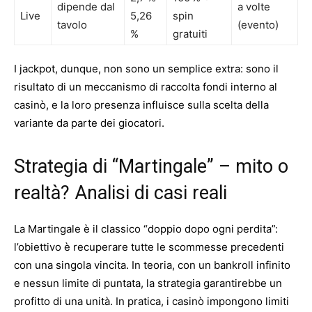
dipende dal
a volte
Live
5,26
spin
tavolo
(evento)
%
gratuiti
I jackpot, dunque, non sono un semplice extra: sono il
risultato di un meccanismo di raccolta fondi interno al
casinò, e la loro presenza influisce sulla scelta della
variante da parte dei giocatori.
Strategia di “Martingale” – mito o
realtà? Analisi di casi reali
La Martingale è il classico “doppio dopo ogni perdita”:
l’obiettivo è recuperare tutte le scommesse precedenti
con una singola vincita. In teoria, con un bankroll infinito
e nessun limite di puntata, la strategia garantirebbe un
profitto di una unità. In pratica, i casinò impongono limiti