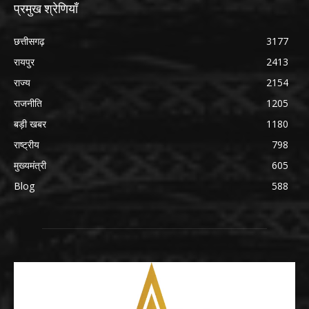
प्रमुख श्रेणियाँ
छत्तीसगढ़
3177
रायपुर
2413
राज्य
2154
राजनीति
1205
बड़ी खबर
1180
राष्ट्रीय
798
मुख्यमंत्री
605
Blog
588