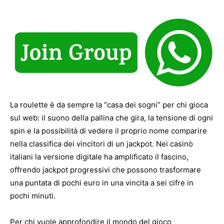
La roulette è da sempre la “casa dei sogni” per chi gioca
sul web: il suono della pallina che gira, la tensione di ogni
spin e la possibilità di vedere il proprio nome comparire
nella classifica dei vincitori di un jackpot. Nei casinò
italiani la versione digitale ha amplificato il fascino,
offrendo jackpot progressivi che possono trasformare
una puntata di pochi euro in una vincita a sei cifre in
pochi minuti.
Per chi vuole approfondire il mondo del gioco