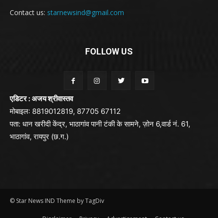
Contact us:
starnewsind@gmail.com
FOLLOW US
एडिटर : अजय श्रीवास्तव
मोबाइल: 8819012819, 87705 67112
पता: धान खरीदी केंद्र, भाठागांव पानी टंकी के सामने, ज़ोन 6,वार्ड नं. 61,
भाठागांव, रायपुर (छ.ग.)
© Star News IND Theme by TagDiv