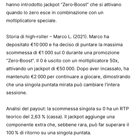
hanno introdotto jackpot “Zero‑Boost” che si attivano
quando lo zero esce in combinazione con un
moltiplicatore speciale.
Storia di high‑roller – Marco L. (2021). Marco ha
depositato €10 000 e ha deciso di puntare la massima
scommessa di €1 000 sul 0 durante una promozione
“Zero‑Boost”. Il 0 è uscito con un moltiplicatore 50x,
attivando un jackpot di €50 000. Dopo aver incassato, ha
mantenuto €2 000 per continuare a giocare, dimostrando
che una singola puntata mirata può cambiare l’intera
sessione.
Analisi del payout: la scommessa singola su 0 ha un RTP
teorico del 2,63 % (cassa). Il jackpot aggiunge una
componente extra che, sebbene rara, può far superare il
100 % di ritorno su una singola puntata.