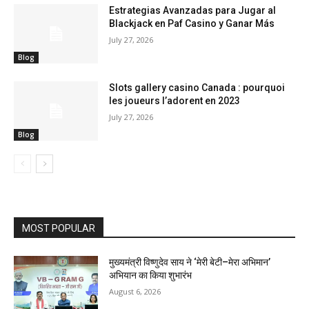
Estrategias Avanzadas para Jugar al
Blackjack en Paf Casino y Ganar Más
July 27, 2026
Blog
Slots gallery casino Canada : pourquoi
les joueurs l’adorent en 2023
July 27, 2026
Blog
MOST POPULAR
मुख्यमंत्री विष्णुदेव साय ने ‘मेरी बेटी–मेरा अभिमान’
अभियान का किया शुभारंभ
August 6, 2026