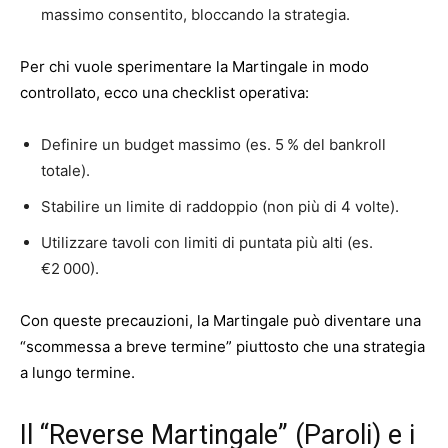
massimo consentito, bloccando la strategia.
Per chi vuole sperimentare la Martingale in modo
controllato, ecco una checklist operativa:
Definire un budget massimo (es. 5 % del bankroll
totale).
Stabilire un limite di raddoppio (non più di 4 volte).
Utilizzare tavoli con limiti di puntata più alti (es.
€2 000).
Con queste precauzioni, la Martingale può diventare una
“scommessa a breve termine” piuttosto che una strategia
a lungo termine.
Il “Reverse Martingale” (Paroli) e i