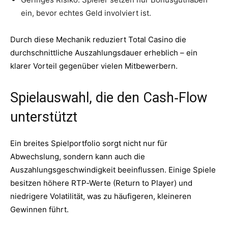
ein, bevor echtes Geld involviert ist.
Durch diese Mechanik reduziert Total Casino die
durchschnittliche Auszahlungsdauer erheblich – ein
klarer Vorteil gegenüber vielen Mitbewerbern.
Spielauswahl, die den Cash‑Flow
unterstützt
Ein breites Spielportfolio sorgt nicht nur für
Abwechslung, sondern kann auch die
Auszahlungsgeschwindigkeit beeinflussen. Einige Spiele
besitzen höhere RTP‑Werte (Return to Player) und
niedrigere Volatilität, was zu häufigeren, kleineren
Gewinnen führt.