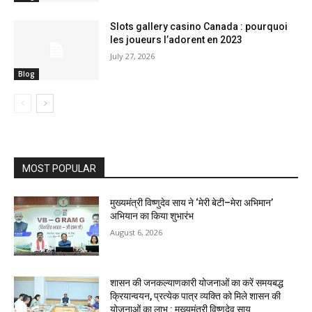
Slots gallery casino Canada : pourquoi
les joueurs l’adorent en 2023
July 27, 2026
Blog
MOST POPULAR
मुख्यमंत्री विष्णुदेव साय ने ‘मेरी बेटी–मेरा अभिमान’
अभियान का किया शुभारंभ
August 6, 2026
शासन की जनकल्याणकारी योजनाओं का करें समयबद्ध
क्रियान्वयन, प्रत्येक पात्र व्यक्ति को मिले शासन की
योजनाओं का लाभ : मुख्यमंत्री विष्णुदेव साय