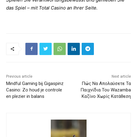
das Spiel – mit Total Casino an Ihrer Seite.
Previous article
Next article
Mindful Gaming bij Gigaspinz
Πώς Να Απολαύσετε Τα
Casino: Zo houd je controle
Παιχνίδια Του Wazamba
en plezier in balans
Καζίνο Χωρίς Κατάθεση