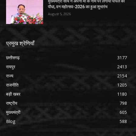
मुख्यमंत्री साय ने अपनी माँ के नाम पर लगाया पीपल का
पौधा, वन महोत्सव-2026 का हुआ शुभारंभ
August 5, 2026
प्रमुख श्रेणियाँ
छत्तीसगढ़
3177
रायपुर
2413
राज्य
2154
राजनीति
1205
बड़ी खबर
1180
राष्ट्रीय
798
मुख्यमंत्री
605
Blog
588