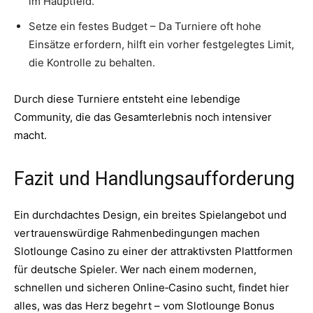
im Hauptfeld.
Setze ein festes Budget – Da Turniere oft hohe
Einsätze erfordern, hilft ein vorher festgelegtes Limit,
die Kontrolle zu behalten.
Durch diese Turniere entsteht eine lebendige
Community, die das Gesamterlebnis noch intensiver
macht.
Fazit und Handlungsaufforderung
Ein durchdachtes Design, ein breites Spielangebot und
vertrauenswürdige Rahmenbedingungen machen
Slotlounge Casino zu einer der attraktivsten Plattformen
für deutsche Spieler. Wer nach einem modernen,
schnellen und sicheren Online‑Casino sucht, findet hier
alles, was das Herz begehrt – vom Slotlounge Bonus