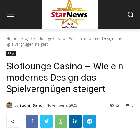
Home
Blog
Slotlounge Casino – Wie ein modernes Design das
Spielvergnügen steigert
Blog
Slotlounge Casino – Wie ein
modernes Design das
Spielvergnügen steigert
By
Sudhir Sahu
November 9, 2025
22
0