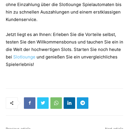
ohne Einzahlung über die Slotlounge Spielautomaten bis
hin zu schnellen Auszahlungen und einem erstklassigen
Kundenservice.
Jetzt liegt es an Ihnen: Erleben Sie die Vorteile selbst,
testen Sie den Willkommensbonus und tauchen Sie ein in
die Welt der hochwertigen Slots. Starten Sie noch heute
bei
Slotlounge
und genießen Sie ein unvergleichliches
Spielerlebnis!
Previous article
Next article