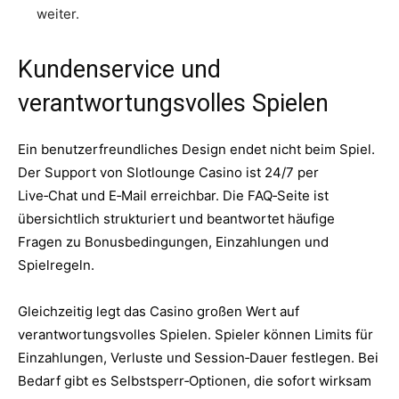
weiter.
Kundenservice und
verantwortungsvolles Spielen
Ein benutzerfreundliches Design endet nicht beim Spiel.
Der Support von Slotlounge Casino ist 24/7 per
Live‑Chat und E‑Mail erreichbar. Die FAQ‑Seite ist
übersichtlich strukturiert und beantwortet häufige
Fragen zu Bonusbedingungen, Einzahlungen und
Spielregeln.
Gleichzeitig legt das Casino großen Wert auf
verantwortungsvolles Spielen. Spieler können Limits für
Einzahlungen, Verluste und Session‑Dauer festlegen. Bei
Bedarf gibt es Selbstsperr‑Optionen, die sofort wirksam