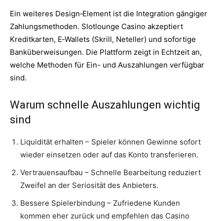
Ein weiteres Design‑Element ist die Integration gängiger
Zahlungsmethoden. Slotlounge Casino akzeptiert
Kreditkarten, E‑Wallets (Skrill, Neteller) und sofortige
Banküberweisungen. Die Plattform zeigt in Echtzeit an,
welche Methoden für Ein- und Auszahlungen verfügbar
sind.
Warum schnelle Auszahlungen wichtig
sind
Liquidität erhalten – Spieler können Gewinne sofort
wieder einsetzen oder auf das Konto transferieren.
Vertrauensaufbau – Schnelle Bearbeitung reduziert
Zweifel an der Seriosität des Anbieters.
Bessere Spielerbindung – Zufriedene Kunden
kommen eher zurück und empfehlen das Casino