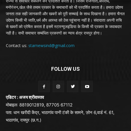
राज्यों से समाचार संकलन कर प्रदर्शित करता है। जिसमें राजनीति,अपराध,
मनोरंजन,खेल जैसे तमाम प्रकार के समाचारों को भी प्रदर्शित करता है। हमारा उद्देश्य
जनता तक सही जानकारी और खबरों को पूरी सच्चाई के साथ दिखाना है। हमारा चैनल
उद्देश्य किसी भी जाति,धर्म और आस्था को ठेस पहुंचाना नहीं है। संवादाता अपनी रुचि
से खबरों को प्रेषित करता है इसमें स्टारन्यूजइंडिया के किसी भी प्रकार के जवाबदार
नही है। सभी समाचार सम्बंधित प्रकरणों का न्याय क्षेत्र रायपुर होगा।
Contact us:
starnewsind@gmail.com
FOLLOW US
एडिटर : अजय श्रीवास्तव
मोबाइल: 8819012819, 87705 67112
पता: धान खरीदी केंद्र, भाठागांव पानी टंकी के सामने, ज़ोन 6,वार्ड नं. 61,
भाठागांव, रायपुर (छ.ग.)