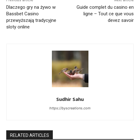
Dlaczego gry na żywo w
Guide complet du casino en
Bassbet Casino
ligne – Tout ce que vous
przewyższają tradycyjne
devez savoir
sloty online
Sudhir Sahu
https://byscreations.com
RELATED ARTICLES