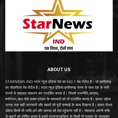
ABOUT US
STARNEWS IND स्टार न्यूज़ इंडिया देश का NO 1 वेब पोर्टल है। जो छत्तीसगढ़
का लोकप्रिय वेब पोर्टल है। स्टार न्यूज़ इंडिया छत्तीसगढ़ राज्य के साथ देश के सभी
राज्यों से समाचार संकलन कर प्रदर्शित करता है। जिसमें राजनीति,अपराध,
मनोरंजन,खेल जैसे तमाम प्रकार के समाचारों को भी प्रदर्शित करता है। हमारा उद्देश्य
जनता तक सही जानकारी और खबरों को पूरी सच्चाई के साथ दिखाना है। हमारा चैनल
उद्देश्य किसी भी जाति,धर्म और आस्था को ठेस पहुंचाना नहीं है। संवादाता अपनी रुचि
से खबरों को प्रेषित करता है इसमें स्टारन्यूजइंडिया के किसी भी प्रकार के जवाबदार