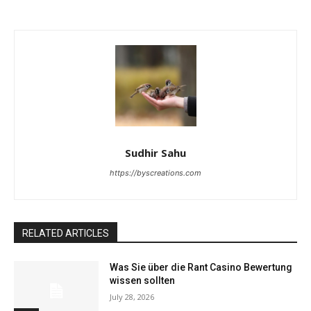
Sudhir Sahu
https://byscreations.com
RELATED ARTICLES
Was Sie über die Rant Casino Bewertung
wissen sollten
July 28, 2026