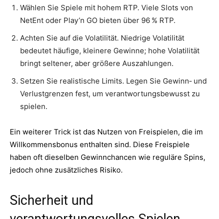
Wählen Sie Spiele mit hohem RTP. Viele Slots von
NetEnt oder Play’n GO bieten über 96 % RTP.
Achten Sie auf die Volatilität. Niedrige Volatilität
bedeutet häufige, kleinere Gewinne; hohe Volatilität
bringt seltener, aber größere Auszahlungen.
Setzen Sie realistische Limits. Legen Sie Gewinn‑ und
Verlustgrenzen fest, um verantwortungsbewusst zu
spielen.
Ein weiterer Trick ist das Nutzen von Freispielen, die im
Willkommensbonus enthalten sind. Diese Freispiele
haben oft dieselben Gewinnchancen wie reguläre Spins,
jedoch ohne zusätzliches Risiko.
Sicherheit und
verantwortungsvolles Spielen