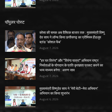
पॉपुलर पोस्ट
कोसा की चमक अब वैश्विक बाजार तक : मुख्यमंत्री विष्णु
देव साय ने लॉन्च किया छत्तीसगढ़ का प्रीमियम हैंडलूम
ब्रांड ‘कोशल फैब’
August 7, 2026
“हर घर तिरंगा” और “तिरंगा यात्रा” अभियान राष्ट्र
निर्माताओं के योगदान के प्रति कृतज्ञता प्रकट करने का
भव्य माध्यम बनेगा : अरुण साव
August 7, 2026
मुख्यमंत्री विष्णुदेव साय ने ‘मेरी बेटी–मेरा अभिमान’
अभियान का किया शुभारंभ
August 6, 2026