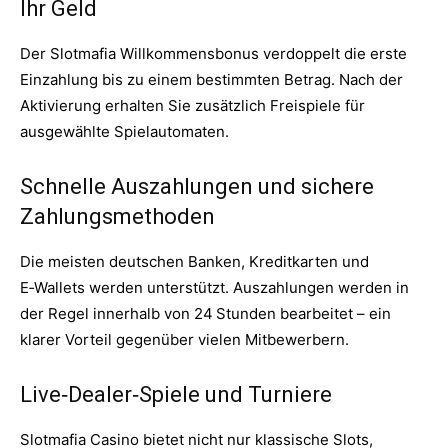
Ihr Geld
Der Slotmafia Willkommensbonus verdoppelt die erste
Einzahlung bis zu einem bestimmten Betrag. Nach der
Aktivierung erhalten Sie zusätzlich Freispiele für
ausgewählte Spielautomaten.
Schnelle Auszahlungen und sichere
Zahlungsmethoden
Die meisten deutschen Banken, Kreditkarten und
E‑Wallets werden unterstützt. Auszahlungen werden in
der Regel innerhalb von 24 Stunden bearbeitet – ein
klarer Vorteil gegenüber vielen Mitbewerbern.
Live‑Dealer‑Spiele und Turniere
Slotmafia Casino bietet nicht nur klassische Slots,