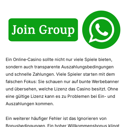
Ein Online‑Casino sollte nicht nur viele Spiele bieten,
sondern auch transparente Auszahlungsbedingungen
und schnelle Zahlungen. Viele Spieler starten mit dem
falschen Fokus: Sie schauen nur auf bunte Werbebanner
und übersehen, welche Lizenz das Casino besitzt. Ohne
eine gültige Lizenz kann es zu Problemen bei Ein- und
Auszahlungen kommen.
Ein weiterer häufiger Fehler ist das Ignorieren von
Bonusbedingungen. Ein hoher Willkommensbonus klingt