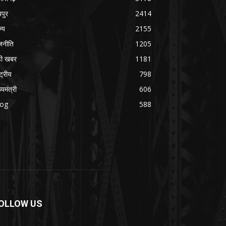
यपुर
2414
ज्य
2155
जनीति
1205
ड़ी खबर
1181
्ट्रीय
798
्यमंत्री
606
log
588
OLLOW US