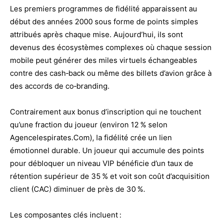
Les premiers programmes de fidélité apparaissent au
début des années 2000 sous forme de points simples
attribués après chaque mise. Aujourd’hui, ils sont
devenus des écosystèmes complexes où chaque session
mobile peut générer des miles virtuels échangeables
contre des cash‑back ou même des billets d’avion grâce à
des accords de co‑branding.
Contrairement aux bonus d’inscription qui ne touchent
qu’une fraction du joueur (environ 12 % selon
Agencelespirates.Com), la fidélité crée un lien
émotionnel durable. Un joueur qui accumule des points
pour débloquer un niveau VIP bénéficie d’un taux de
rétention supérieur de 35 % et voit son coût d’acquisition
client (CAC) diminuer de près de 30 %.
Les composantes clés incluent :