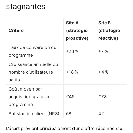
stagnantes
Site A
Site B
Critère
(stratégie
(stratégie
proactive)
réactive)
Taux de conversion du
+23 %
+7 %
programme
Croissance annuelle du
nombre d’utilisateurs
+18 %
+4 %
actifs
Coût moyen par
acquisition grâce au
€45
€78
programme
Satisfaction client (NPS)
68
42
L’écart provient principalement d’une offre récompense