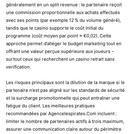
généralement en un split revenue : le partenaire reçoit
une commission proportionnelle aux achats effectués
avec ses points (par exemple 12 % du volume généré),
tandis que le casino supporte le coût initial du
programme (coût moyen par point ≈ €0,02). Cette
approche permet d’alléger le budget marketing tout en
offrant une valeur perçue supérieure aux joueurs –
surtout ceux qui recherchent un
casino retrait sans
verification
.
Les risques principaux sont la dilution de la marque si le
partenaire n’est pas aligné sur les standards de sécurité
et la surcharge promotionnelle qui peut entraîner une
fatigue du client. Les meilleures pratiques
recommandées par Agencelespirates.Com incluent :
limiter le nombre de partenaires actifs à trois maximum,
assurer une communication claire autour du périmètre