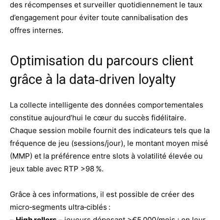
des récompenses et surveiller quotidiennement le taux
d’engagement pour éviter toute cannibalisation des
offres internes.
Optimisation du parcours client
grâce à la data‑driven loyalty
La collecte intelligente des données comportementales
constitue aujourd’hui le cœur du succès fidélitaire.
Chaque session mobile fournit des indicateurs tels que la
fréquence de jeu (sessions/jour), le montant moyen misé
(MMP) et la préférence entre slots à volatilité élevée ou
jeux table avec RTP >98 %.
Grâce à ces informations, il est possible de créer des
micro‑segments ultra‑ciblés :
–
High rollers
– joueurs déposant >€5 000/mois ; on leur