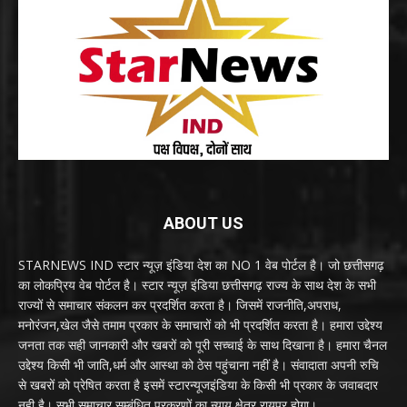
ABOUT US
STARNEWS IND स्टार न्यूज़ इंडिया देश का NO 1 वेब पोर्टल है। जो छत्तीसगढ़
का लोकप्रिय वेब पोर्टल है। स्टार न्यूज़ इंडिया छत्तीसगढ़ राज्य के साथ देश के सभी
राज्यों से समाचार संकलन कर प्रदर्शित करता है। जिसमें राजनीति,अपराध,
मनोरंजन,खेल जैसे तमाम प्रकार के समाचारों को भी प्रदर्शित करता है। हमारा उद्देश्य
जनता तक सही जानकारी और खबरों को पूरी सच्चाई के साथ दिखाना है। हमारा चैनल
उद्देश्य किसी भी जाति,धर्म और आस्था को ठेस पहुंचाना नहीं है। संवादाता अपनी रुचि
से खबरों को प्रेषित करता है इसमें स्टारन्यूजइंडिया के किसी भी प्रकार के जवाबदार
नही है। सभी समाचार सम्बंधित प्रकरणों का न्याय क्षेत्र रायपुर होगा।