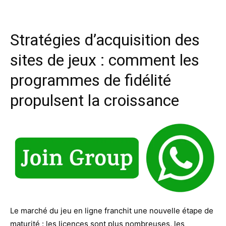
Stratégies d’acquisition des
sites de jeux : comment les
programmes de fidélité
propulsent la croissance
Le marché du jeu en ligne franchit une nouvelle étape de
maturité : les licences sont plus nombreuses, les