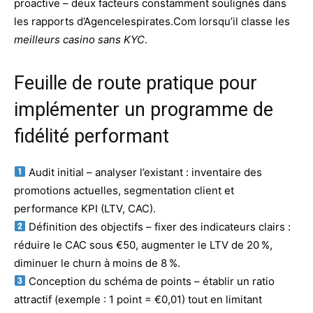
proactive – deux facteurs constamment soulignés dans
les rapports d’Agencelespirates.Com lorsqu’il classe les
meilleurs casino sans KYC
.
Feuille de route pratique pour
implémenter un programme de
fidélité performant
Audit initial – analyser l’existant : inventaire des
promotions actuelles, segmentation client et
performance KPI (LTV, CAC).
Définition des objectifs – fixer des indicateurs clairs :
réduire le CAC sous €50, augmenter le LTV de 20 %,
diminuer le churn à moins de 8 %.
Conception du schéma de points – établir un ratio
attractif (exemple : 1 point = €0,01) tout en limitant