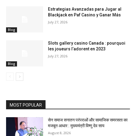
Estrategias Avanzadas para Jugar al
Blackjack en Paf Casino y Ganar Más
July 27, 2026
Blog
Slots gallery casino Canada : pourquoi
les joueurs l’adorent en 2023
July 27, 2026
Blog
MOST POPULAR
सेन समाज सनातन परंपराओं और सामाजिक समरसता का
मजबूत आधार : मुख्यमंत्री विष्णु देव साय
August 8, 2026