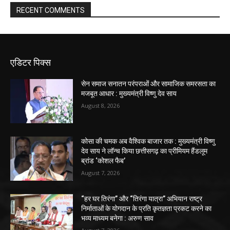
RECENT COMMENTS
एडिटर पिक्स
सेन समाज सनातन परंपराओं और सामाजिक समरसता का
मजबूत आधार : मुख्यमंत्री विष्णु देव साय
August 8, 2026
कोसा की चमक अब वैश्विक बाजार तक : मुख्यमंत्री विष्णु
देव साय ने लॉन्च किया छत्तीसगढ़ का प्रीमियम हैंडलूम
ब्रांड ‘कोशल फैब’
August 7, 2026
“हर घर तिरंगा” और “तिरंगा यात्रा” अभियान राष्ट्र
निर्माताओं के योगदान के प्रति कृतज्ञता प्रकट करने का
भव्य माध्यम बनेगा : अरुण साव