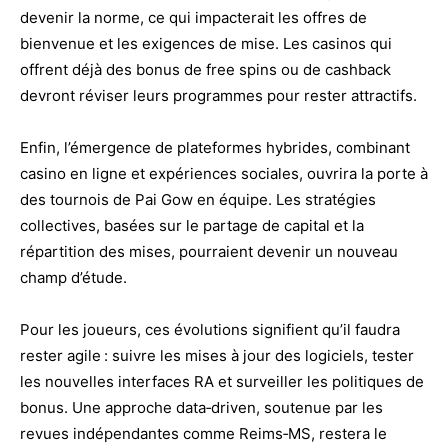
devenir la norme, ce qui impacterait les offres de
bienvenue et les exigences de mise. Les casinos qui
offrent déjà des bonus de free spins ou de cashback
devront réviser leurs programmes pour rester attractifs.
Enfin, l’émergence de plateformes hybrides, combinant
casino en ligne et expériences sociales, ouvrira la porte à
des tournois de Pai Gow en équipe. Les stratégies
collectives, basées sur le partage de capital et la
répartition des mises, pourraient devenir un nouveau
champ d’étude.
Pour les joueurs, ces évolutions signifient qu’il faudra
rester agile : suivre les mises à jour des logiciels, tester
les nouvelles interfaces RA et surveiller les politiques de
bonus. Une approche data‑driven, soutenue par les
revues indépendantes comme Reims‑MS, restera le