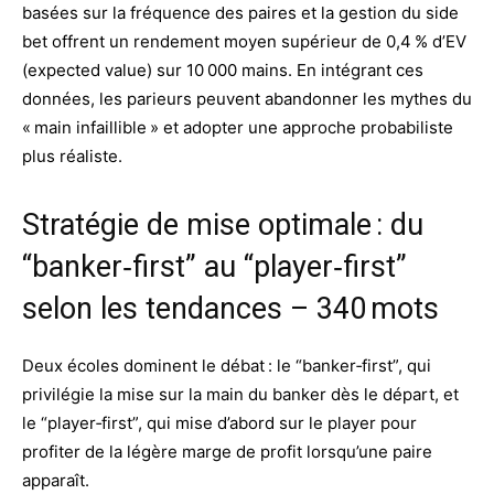
basées sur la fréquence des paires et la gestion du side
bet offrent un rendement moyen supérieur de 0,4 % d’EV
(expected value) sur 10 000 mains. En intégrant ces
données, les parieurs peuvent abandonner les mythes du
« main infaillible » et adopter une approche probabiliste
plus réaliste.
Stratégie de mise optimale : du
“banker‑first” au “player‑first”
selon les tendances – 340 mots
Deux écoles dominent le débat : le “banker‑first”, qui
privilégie la mise sur la main du banker dès le départ, et
le “player‑first”, qui mise d’abord sur le player pour
profiter de la légère marge de profit lorsqu’une paire
apparaît.