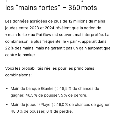
les “mains fortes” – 360 mots
Les données agrégées de plus de 12 millions de mains
jouées entre 2023 et 2024 révèlent que la notion de
« main forte » au Pai Gow est souvent mal interprétée. La
combinaison la plus fréquente, le « pair », apparaît dans
22 % des mains, mais ne garantit pas un gain automatique
contre le banker.
Voici les probabilités réelles pour les principales
combinaisons :
Main de banque (Banker) : 48,5 % de chances de
gagner, 46,5 % de pousser, 5 % de perdre.
Main du joueur (Player) : 46,0 % de chances de gagner,
48,0 % de pousser, 6 % de perdre.