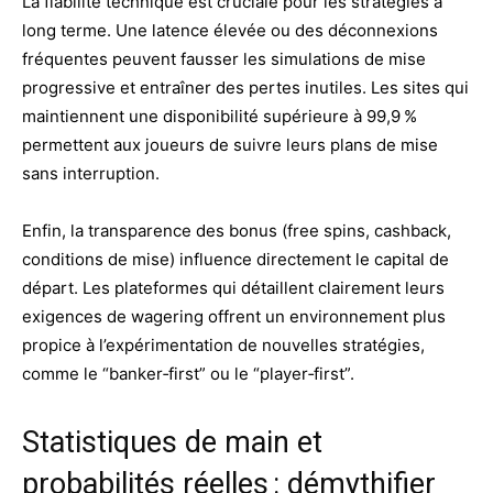
La fiabilité technique est cruciale pour les stratégies à
long terme. Une latence élevée ou des déconnexions
fréquentes peuvent fausser les simulations de mise
progressive et entraîner des pertes inutiles. Les sites qui
maintiennent une disponibilité supérieure à 99,9 %
permettent aux joueurs de suivre leurs plans de mise
sans interruption.
Enfin, la transparence des bonus (free spins, cashback,
conditions de mise) influence directement le capital de
départ. Les plateformes qui détaillent clairement leurs
exigences de wagering offrent un environnement plus
propice à l’expérimentation de nouvelles stratégies,
comme le “banker‑first” ou le “player‑first”.
Statistiques de main et
probabilités réelles : démythifier