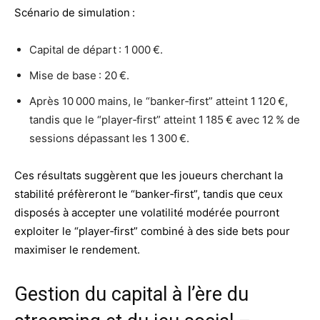
Scénario de simulation :
Capital de départ : 1 000 €.
Mise de base : 20 €.
Après 10 000 mains, le “banker‑first” atteint 1 120 €,
tandis que le “player‑first” atteint 1 185 € avec 12 % de
sessions dépassant les 1 300 €.
Ces résultats suggèrent que les joueurs cherchant la
stabilité préfèreront le “banker‑first”, tandis que ceux
disposés à accepter une volatilité modérée pourront
exploiter le “player‑first” combiné à des side bets pour
maximiser le rendement.
Gestion du capital à l’ère du