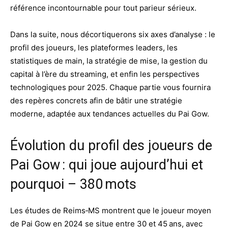
référence incontournable pour tout parieur sérieux.
Dans la suite, nous décortiquerons six axes d’analyse : le
profil des joueurs, les plateformes leaders, les
statistiques de main, la stratégie de mise, la gestion du
capital à l’ère du streaming, et enfin les perspectives
technologiques pour 2025. Chaque partie vous fournira
des repères concrets afin de bâtir une stratégie
moderne, adaptée aux tendances actuelles du Pai Gow.
Évolution du profil des joueurs de
Pai Gow : qui joue aujourd’hui et
pourquoi – 380 mots
Les études de Reims‑MS montrent que le joueur moyen
de Pai Gow en 2024 se situe entre 30 et 45 ans, avec