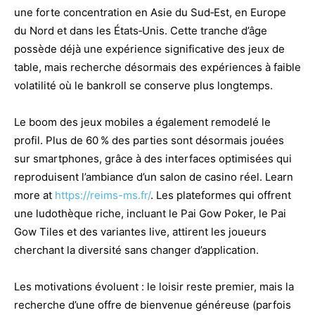
une forte concentration en Asie du Sud‑Est, en Europe
du Nord et dans les États‑Unis. Cette tranche d’âge
possède déjà une expérience significative des jeux de
table, mais recherche désormais des expériences à faible
volatilité où le bankroll se conserve plus longtemps.
Le boom des jeux mobiles a également remodelé le
profil. Plus de 60 % des parties sont désormais jouées
sur smartphones, grâce à des interfaces optimisées qui
reproduisent l’ambiance d’un salon de casino réel. Learn
more at
https://reims-ms.fr/
. Les plateformes qui offrent
une ludothèque riche, incluant le Pai Gow Poker, le Pai
Gow Tiles et des variantes live, attirent les joueurs
cherchant la diversité sans changer d’application.
Les motivations évoluent : le loisir reste premier, mais la
recherche d’une offre de bienvenue généreuse (parfois