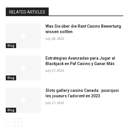
RELATED ARTICLES
Was Sie über die Rant Casino Bewertung
wissen sollten
July 28, 2026
Blog
Estrategias Avanzadas para Jugar al
Blackjack en Paf Casino y Ganar Más
July 27, 2026
Blog
Slots gallery casino Canada : pourquoi
les joueurs l’adorent en 2023
July 27, 2026
Blog