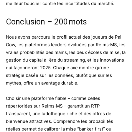
meilleur bouclier contre les incertitudes du marché.
Conclusion – 200 mots
Nous avons parcouru le profil actuel des joueurs de Pai
Gow, les plateformes leaders évaluées par Reims‑MS, les
vraies probabilités des mains, les deux écoles de mise, la
gestion du capital à l’ère du streaming, et les innovations
qui façonneront 2025. Chaque axe montre qu’une
stratégie basée sur les données, plutôt que sur les
mythes, offre un avantage durable.
Choisir une plateforme fiable – comme celles
répertoriées sur Reims‑MS – garantit un RTP
transparent, une ludothèque riche et des offres de
bienvenue attractives. Comprendre les probabilités
réelles permet de calibrer la mise “banker‑first” ou