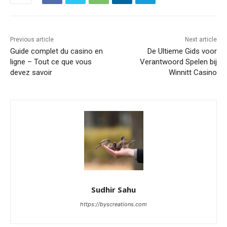
Previous article
Next article
Guide complet du casino en
De Ultieme Gids voor
ligne – Tout ce que vous
Verantwoord Spelen bij
devez savoir
Winnitt Casino
Sudhir Sahu
https://byscreations.com