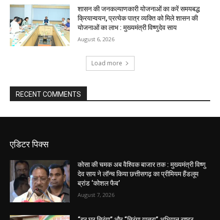
शासन की जनकल्याणकारी योजनाओं का करें समयबद्ध
क्रियान्वयन, प्रत्येक पात्र व्यक्ति को मिले शासन की
योजनाओं का लाभ : मुख्यमंत्री विष्णुदेव साय
August 6, 2026
Load more
RECENT COMMENTS
एडिटर पिक्स
कोसा की चमक अब वैश्विक बाजार तक : मुख्यमंत्री विष्णु
देव साय ने लॉन्च किया छत्तीसगढ़ का प्रीमियम हैंडलूम
ब्रांड ‘कोशल फैब’
August 7, 2026
“हर घर तिरंगा” और “तिरंगा यात्रा” अभियान राष्ट्र