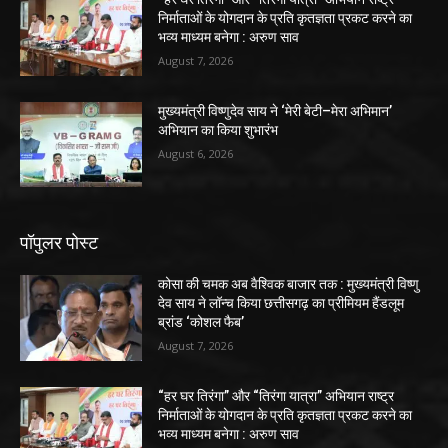
निर्माताओं के योगदान के प्रति कृतज्ञता प्रकट करने का
भव्य माध्यम बनेगा : अरुण साव
August 7, 2026
मुख्यमंत्री विष्णुदेव साय ने ‘मेरी बेटी–मेरा अभिमान’
अभियान का किया शुभारंभ
August 6, 2026
पॉपुलर पोस्ट
कोसा की चमक अब वैश्विक बाजार तक : मुख्यमंत्री विष्णु
देव साय ने लॉन्च किया छत्तीसगढ़ का प्रीमियम हैंडलूम
ब्रांड ‘कोशल फैब’
August 7, 2026
“हर घर तिरंगा” और “तिरंगा यात्रा” अभियान राष्ट्र
निर्माताओं के योगदान के प्रति कृतज्ञता प्रकट करने का
भव्य माध्यम बनेगा : अरुण साव