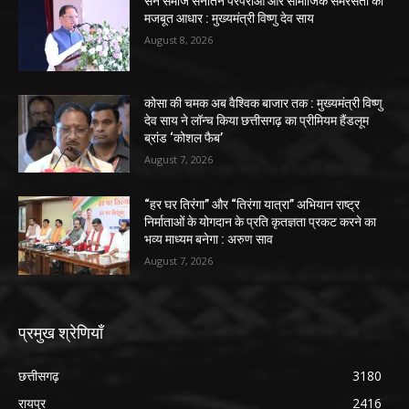
सेन समाज सनातन परंपराओं और सामाजिक समरसता का
मजबूत आधार : मुख्यमंत्री विष्णु देव साय
August 8, 2026
कोसा की चमक अब वैश्विक बाजार तक : मुख्यमंत्री विष्णु
देव साय ने लॉन्च किया छत्तीसगढ़ का प्रीमियम हैंडलूम
ब्रांड ‘कोशल फैब’
August 7, 2026
“हर घर तिरंगा” और “तिरंगा यात्रा” अभियान राष्ट्र
निर्माताओं के योगदान के प्रति कृतज्ञता प्रकट करने का
भव्य माध्यम बनेगा : अरुण साव
August 7, 2026
प्रमुख श्रेणियाँ
छत्तीसगढ़
3180
रायपुर
2416