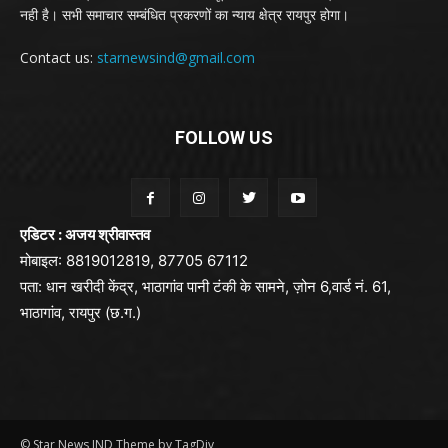
नही है। सभी समाचार सम्बंधित प्रकरणों का न्याय क्षेत्र रायपुर होगा।
Contact us:
starnewsind@gmail.com
FOLLOW US
एडिटर : अजय श्रीवास्तव
मोबाइल: 8819012819, 87705 67112
पता: धान खरीदी केंद्र, भाठागांव पानी टंकी के सामने, ज़ोन 6,वार्ड नं. 61,
भाठागांव, रायपुर (छ.ग.)
© Star News IND Theme by TagDiv