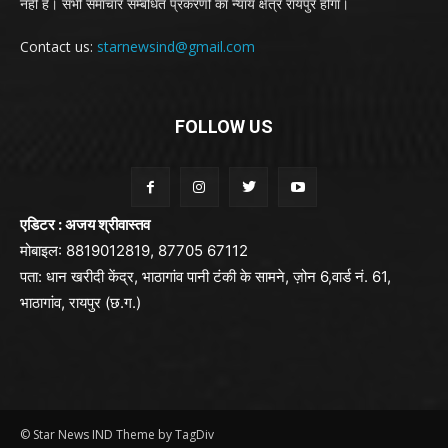
नही है। सभी समाचार सम्बंधित प्रकरणों का न्याय क्षेत्र रायपुर होगा।
Contact us:
starnewsind@gmail.com
FOLLOW US
एडिटर : अजय श्रीवास्तव
मोबाइल: 8819012819, 87705 67112
पता: धान खरीदी केंद्र, भाठागांव पानी टंकी के सामने, ज़ोन 6,वार्ड नं. 61,
भाठागांव, रायपुर (छ.ग.)
© Star News IND Theme by TagDiv