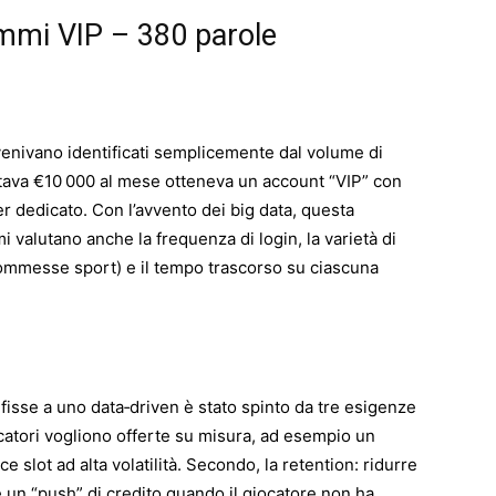
ammi VIP – 380 parole
” venivano identificati semplicemente dal volume di
tava €10 000 al mese otteneva un account “VIP” con
er dedicato. Con l’avvento dei big data, questa
mi valutano anche la frequenza di login, la varietà di
, scommesse sport) e il tempo trascorso su ciascuna
fisse a uno data‑driven è stato spinto da tre esigenze
iocatori vogliono offerte su misura, ad esempio un
 slot ad alta volatilità. Secondo, la retention: ridurre
e un “push” di credito quando il giocatore non ha