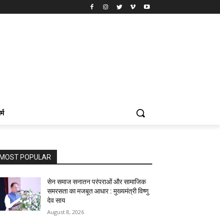
र्म
MOST POPULAR
सेन समाज सनातन परंपराओं और सामाजिक
समरसता का मजबूत आधार : मुख्यमंत्री विष्णु
देव साय
August 8, 2026