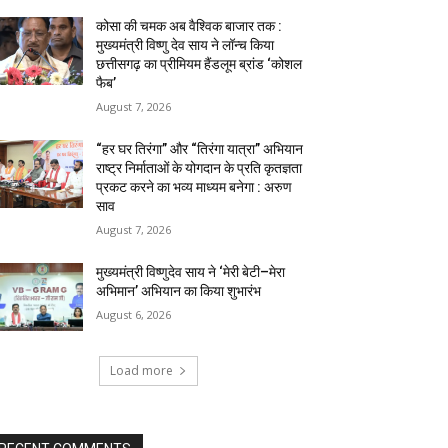
कोसा की चमक अब वैश्विक बाजार तक :
मुख्यमंत्री विष्णु देव साय ने लॉन्च किया
छत्तीसगढ़ का प्रीमियम हैंडलूम ब्रांड ‘कोशल
फैब’
August 7, 2026
“हर घर तिरंगा” और “तिरंगा यात्रा” अभियान
राष्ट्र निर्माताओं के योगदान के प्रति कृतज्ञता
प्रकट करने का भव्य माध्यम बनेगा : अरुण
साव
August 7, 2026
मुख्यमंत्री विष्णुदेव साय ने ‘मेरी बेटी–मेरा
अभिमान’ अभियान का किया शुभारंभ
August 6, 2026
Load more