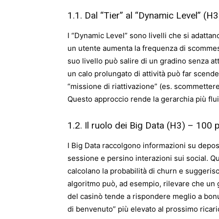
1.1. Dal “Tier” al “Dynamic Level” (H
I “Dynamic Level” sono livelli che si adatt
un utente aumenta la frequenza di scommesse
suo livello può salire di un gradino senza at
un calo prolungato di attività può far scender
“missione di riattivazione” (es. scommettere
Questo approccio rende la gerarchia più flui
1.2. Il ruolo dei Big Data (H3) – 100 
I Big Data raccolgono informazioni su deposi
sessione e persino interazioni sui social. Q
calcolano la probabilità di churn e suggeri
algoritmo può, ad esempio, rilevare che un
del casinò tende a rispondere meglio a bonu
di benvenuto” più elevato al prossimo ricar