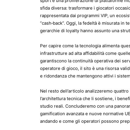
sport e una proliferazione di piattaforme mobi
sfida diversa: trasformare i giocatori occasio
rappresentata dai programmi VIP, un ecosist
“cash‑back”. Oggi, la fedeltà è misurata in te
gerarchie di loyalty hanno assunto una strut
Per capire come la tecnologia alimenta ques
infrastrutture ad alta affidabilità come quell
garantiscono la continuità operativa dei se
operatore di gioco, il sito è una risorsa val
e ridondanza che mantengono attivi i sistemi
Nel resto dell’articolo analizzeremo quattro p
l’architettura tecnica che li sostiene, i bene
studio reali. Concluderemo con una panoram
gamification avanzata e nuove normative UE, 
andando e come gli operatori possono prep