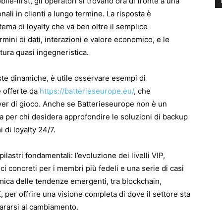
le‑first, gli operatori si trovano ora di fronte a una
nali in clienti a lungo termine. La risposta è
ema di loyalty che va ben oltre il semplice
rmini di dati, interazioni e valore economico, e le
tura quasi ingegneristica.
te dinamiche, è utile osservare esempi di
e offerte da
https://batterieseurope.eu/
, che
rver di gioco. Anche se Batterieseurope non è un
ida per chi desidera approfondire le soluzioni di backup
 di loyalty 24/7.
ilastri fondamentali: l’evoluzione dei livelli VIP,
fici concreti per i membri più fedeli e una serie di casi
ica delle tendenze emergenti, tra blockchain,
per offrire una visione completa di dove il settore sta
ararsi al cambiamento.