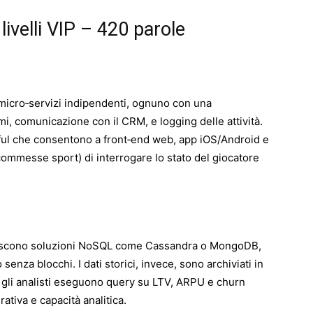
livelli VIP – 420 parole
icro‑servizi indipendenti, ognuno con una
mi, comunicazione con il CRM, e logging delle attività.
ful che consentono a front‑end web, app iOS/Android e
scommesse sport) di interrogare lo stato del giocatore
feriscono soluzioni NoSQL come Cassandra o MongoDB,
 senza blocchi. I dati storici, invece, sono archiviati in
gli analisti eseguono query su LTV, ARPU e churn
ativa e capacità analitica.