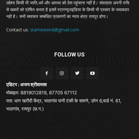
उद्देश्य किसी भी जाति,धर्म और आस्था को ठेस पहुंचाना नहीं है। संवादाता अपनी रुचि
से खबरों को प्रेषित करता है इसमें स्टारन्यूजइंडिया के किसी भी प्रकार के जवाबदार
नही है। सभी समाचार सम्बंधित प्रकरणों का न्याय क्षेत्र रायपुर होगा।
Contact us:
starnewsind@gmail.com
FOLLOW US
एडिटर : अजय श्रीवास्तव
मोबाइल: 8819012819, 87705 67112
पता: धान खरीदी केंद्र, भाठागांव पानी टंकी के सामने, ज़ोन 6,वार्ड नं. 61,
भाठागांव, रायपुर (छ.ग.)