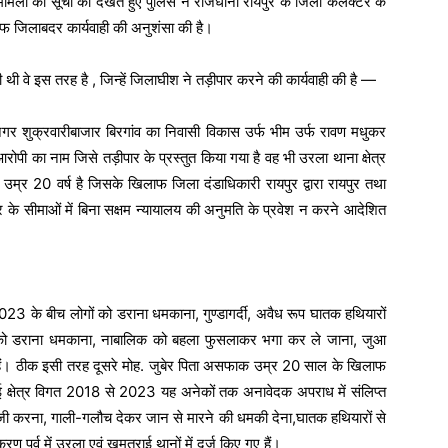
मामलों की सूची को देखते हुए पुलिस ने राजधानी रायपुर के जिला कलेक्टर के
फ जिलाबदर कार्यवाही की अनुशंसा की है।
 थी वे इस तरह है , जिन्हें जिलाघीश ने तड़ीपार करने की कार्यवाही की है —
र शुक्रवारीबाजार बिरगांव का निवासी विकास उर्फ भीम उर्फ रावण मधुकर
रोपी का नाम जिसे तड़ीपार के प्रस्तुत किया गया है वह भी उरला थाना क्षेत्र
र 20 वर्ष है जिसके खिलाफ जिला दंडाधिकारी रायपुर द्वारा रायपुर तथा
जार के सीमाओं में बिना सक्षम न्यायालय की अनुमति के प्रवेश न करने आदेशित
23 के बीच लोगों को डराना धमकाना, गुण्डागर्दी, अवैध रूप घातक हथियारों
ं को डराना धमकाना, नाबालिक को बहला फुसलाकर भगा कर ले जाना, जुआ
 हैं। ठीक इसी तरह दूसरे मोह. जुबेर पिता असफाक उम्र 20 साल के खिलाफ
क्षेत्र विगत 2018 से 2023 यह अनेकों तक अनावेदक अपराध में संलिप्त
ूबाजी करना, गाली-गलौच देकर जान से मारने की धमकी देना,घातक हथियारों से
पूर्व में उरला एवं खमतराई थानों में दर्ज किए गए हैं।