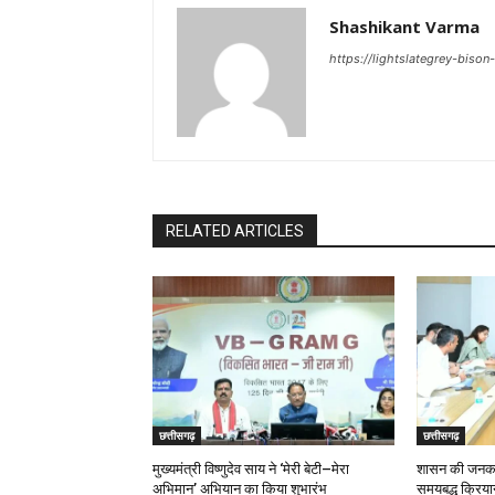
Shashikant Varma
https://lightslategrey-biso
RELATED ARTICLES
छत्तीसगढ़
छत्तीसगढ़
मुख्यमंत्री विष्णुदेव साय ने ‘मेरी बेटी–मेरा
शासन की जनकल्
अभिमान’ अभियान का किया शुभारंभ
समयबद्ध क्रियान्