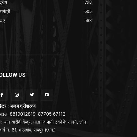
्ट्रीय
798
्यमंत्री
605
log
588
OLLOW US
िटर : अजय श्रीवास्तव
ोबाइल: 8819012819, 87705 67112
ा: धान खरीदी केंद्र, भाठागांव पानी टंकी के सामने, ज़ोन
वार्ड नं. 61, भाठागांव, रायपुर (छ.ग.)