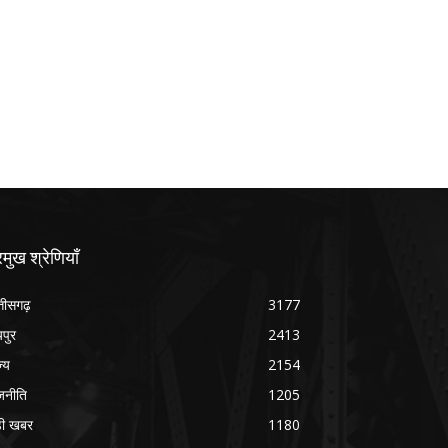
रमुख श्रेणियाँ
्तीसगढ़
3177
यपुर
2413
ज्य
2154
जनीति
1205
ड़ी खबर
1180