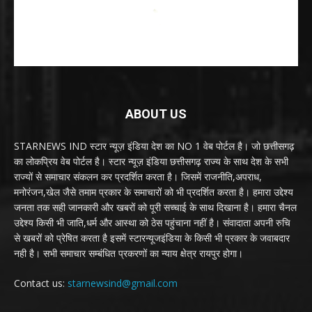
ABOUT US
STARNEWS IND स्टार न्यूज़ इंडिया देश का NO 1 वेब पोर्टल है। जो छत्तीसगढ़
का लोकप्रिय वेब पोर्टल है। स्टार न्यूज़ इंडिया छत्तीसगढ़ राज्य के साथ देश के सभी
राज्यों से समाचार संकलन कर प्रदर्शित करता है। जिसमें राजनीति,अपराध,
मनोरंजन,खेल जैसे तमाम प्रकार के समाचारों को भी प्रदर्शित करता है। हमारा उद्देश्य
जनता तक सही जानकारी और खबरों को पूरी सच्चाई के साथ दिखाना है। हमारा चैनल
उद्देश्य किसी भी जाति,धर्म और आस्था को ठेस पहुंचाना नहीं है। संवादाता अपनी रुचि
से खबरों को प्रेषित करता है इसमें स्टारन्यूजइंडिया के किसी भी प्रकार के जवाबदार
नही है। सभी समाचार सम्बंधित प्रकरणों का न्याय क्षेत्र रायपुर होगा।
Contact us:
starnewsind@gmail.com