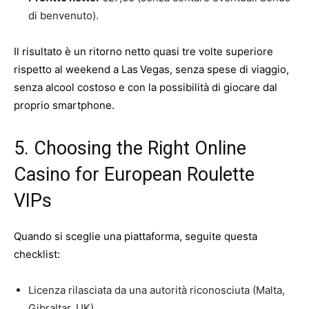
di benvenuto).
Il risultato è un ritorno netto quasi tre volte superiore
rispetto al weekend a Las Vegas, senza spese di viaggio,
senza alcool costoso e con la possibilità di giocare dal
proprio smartphone.
5. Choosing the Right Online
Casino for European Roulette
VIPs
Quando si sceglie una piattaforma, seguite questa
checklist:
Licenza rilasciata da una autorità riconosciuta (Malta,
Gibraltar, UK).