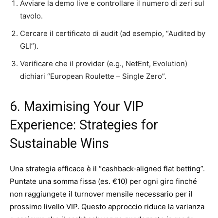
Avviare la demo live e controllare il numero di zeri sul
tavolo.
Cercare il certificato di audit (ad esempio, “Audited by
GLI”).
Verificare che il provider (e.g., NetEnt, Evolution)
dichiari “European Roulette – Single Zero”.
6. Maximising Your VIP
Experience: Strategies for
Sustainable Wins
Una strategia efficace è il “cashback‑aligned flat betting”.
Puntate una somma fissa (es. €10) per ogni giro finché
non raggiungete il turnover mensile necessario per il
prossimo livello VIP. Questo approccio riduce la varianza