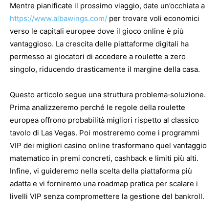
Mentre pianificate il prossimo viaggio, date un’occhiata a
https://www.albawings.com/
per trovare voli economici
verso le capitali europee dove il gioco online è più
vantaggioso. La crescita delle piattaforme digitali ha
permesso ai giocatori di accedere a roulette a zero
singolo, riducendo drasticamente il margine della casa.
Questo articolo segue una struttura problema‑soluzione.
Prima analizzeremo perché le regole della roulette
europea offrono probabilità migliori rispetto al classico
tavolo di Las Vegas. Poi mostreremo come i programmi
VIP dei migliori casino online trasformano quel vantaggio
matematico in premi concreti, cashback e limiti più alti.
Infine, vi guideremo nella scelta della piattaforma più
adatta e vi forniremo una roadmap pratica per scalare i
livelli VIP senza compromettere la gestione del bankroll.