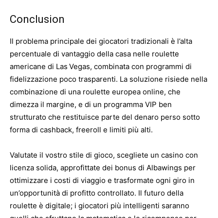
Conclusion
Il problema principale dei giocatori tradizionali è l’alta
percentuale di vantaggio della casa nelle roulette
americane di Las Vegas, combinata con programmi di
fidelizzazione poco trasparenti. La soluzione risiede nella
combinazione di una roulette europea online, che
dimezza il margine, e di un programma VIP ben
strutturato che restituisce parte del denaro perso sotto
forma di cashback, freeroll e limiti più alti.
Valutate il vostro stile di gioco, scegliete un casino con
licenza solida, approfittate dei bonus di Albawings per
ottimizzare i costi di viaggio e trasformate ogni giro in
un’opportunità di profitto controllato. Il futuro della
roulette è digitale; i giocatori più intelligenti saranno