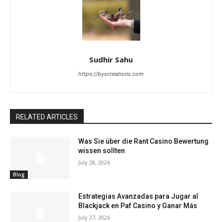
Sudhir Sahu
https://byscreations.com
RELATED ARTICLES
Was Sie über die Rant Casino Bewertung
wissen sollten
July 28, 2026
Blog
Estrategias Avanzadas para Jugar al
Blackjack en Paf Casino y Ganar Más
July 27, 2026