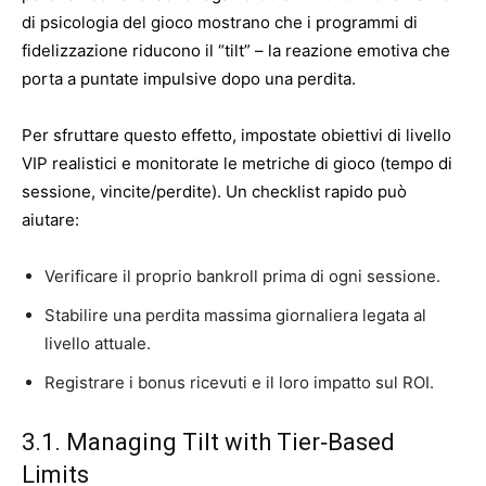
di psicologia del gioco mostrano che i programmi di
fidelizzazione riducono il “tilt” – la reazione emotiva che
porta a puntate impulsive dopo una perdita.
Per sfruttare questo effetto, impostate obiettivi di livello
VIP realistici e monitorate le metriche di gioco (tempo di
sessione, vincite/perdite). Un checklist rapido può
aiutare:
Verificare il proprio bankroll prima di ogni sessione.
Stabilire una perdita massima giornaliera legata al
livello attuale.
Registrare i bonus ricevuti e il loro impatto sul ROI.
3.1. Managing Tilt with Tier‑Based
Limits