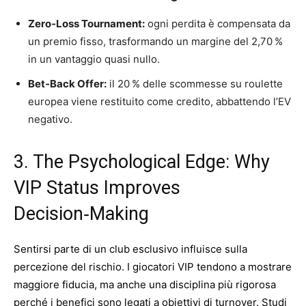
Zero‑Loss Tournament:
ogni perdita è compensata da
un premio fisso, trasformando un margine del 2,70 %
in un vantaggio quasi nullo.
Bet‑Back Offer:
il 20 % delle scommesse su roulette
europea viene restituito come credito, abbattendo l’EV
negativo.
3. The Psychological Edge: Why
VIP Status Improves
Decision‑Making
Sentirsi parte di un club esclusivo influisce sulla
percezione del rischio. I giocatori VIP tendono a mostrare
maggiore fiducia, ma anche una disciplina più rigorosa
perché i benefici sono legati a obiettivi di turnover. Studi