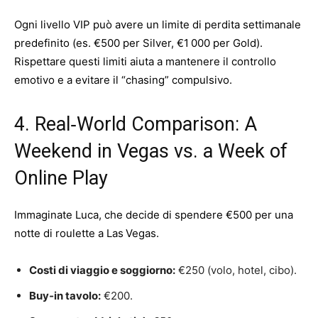
Ogni livello VIP può avere un limite di perdita settimanale
predefinito (es. €500 per Silver, €1 000 per Gold).
Rispettare questi limiti aiuta a mantenere il controllo
emotivo e a evitare il “chasing” compulsivo.
4. Real‑World Comparison: A
Weekend in Vegas vs. a Week of
Online Play
Immaginate Luca, che decide di spendere €500 per una
notte di roulette a Las Vegas.
Costi di viaggio e soggiorno:
€250 (volo, hotel, cibo).
Buy‑in tavolo:
€200.