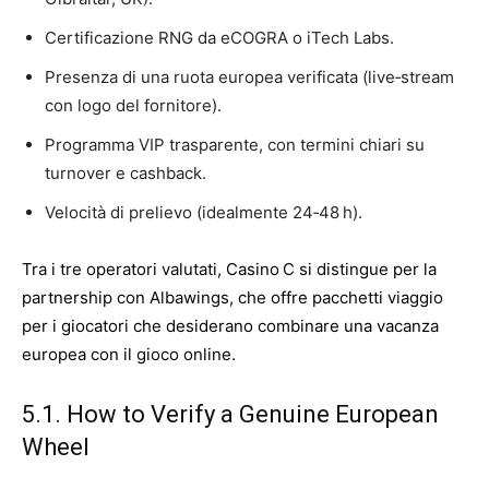
Certificazione RNG da eCOGRA o iTech Labs.
Presenza di una ruota europea verificata (live‑stream
con logo del fornitore).
Programma VIP trasparente, con termini chiari su
turnover e cashback.
Velocità di prelievo (idealmente 24‑48 h).
Tra i tre operatori valutati, Casino C si distingue per la
partnership con Albawings, che offre pacchetti viaggio
per i giocatori che desiderano combinare una vacanza
europea con il gioco online.
5.1. How to Verify a Genuine European
Wheel