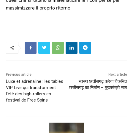
quelli che sfruttano la matematica e le ricompense per
massimizzare il proprio ritorno.
Previous article
Next article
Luxe et adrénaline : les tables
स्वस्थ छत्तीसगढ़ करेगा विकसित
VIP Live qui transforment
छत्तीसगढ़ का निर्माण – मुख्यमंत्री साय
l’été des high‑rollers en
festival de Free Spins