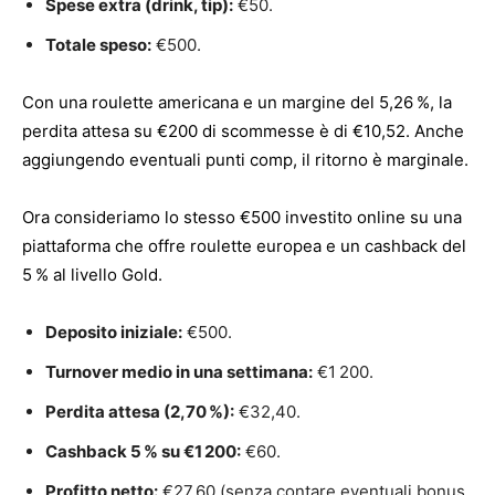
Spese extra (drink, tip):
€50.
Totale speso:
€500.
Con una roulette americana e un margine del 5,26 %, la
perdita attesa su €200 di scommesse è di €10,52. Anche
aggiungendo eventuali punti comp, il ritorno è marginale.
Ora consideriamo lo stesso €500 investito online su una
piattaforma che offre roulette europea e un cashback del
5 % al livello Gold.
Deposito iniziale:
€500.
Turnover medio in una settimana:
€1 200.
Perdita attesa (2,70 %):
€32,40.
Cashback 5 % su €1 200:
€60.
Profitto netto:
€27,60 (senza contare eventuali bonus