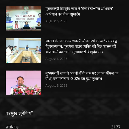
मुख्यमंत्री विष्णुदेव साय ने ‘मेरी बेटी–मेरा अभिमान’
अभियान का किया शुभारंभ
August 6, 2026
शासन की जनकल्याणकारी योजनाओं का करें समयबद्ध
क्रियान्वयन, प्रत्येक पात्र व्यक्ति को मिले शासन की
योजनाओं का लाभ : मुख्यमंत्री विष्णुदेव साय
August 6, 2026
मुख्यमंत्री साय ने अपनी माँ के नाम पर लगाया पीपल का
पौधा, वन महोत्सव-2026 का हुआ शुभारंभ
August 5, 2026
प्रमुख श्रेणियाँ
छत्तीसगढ़
3177