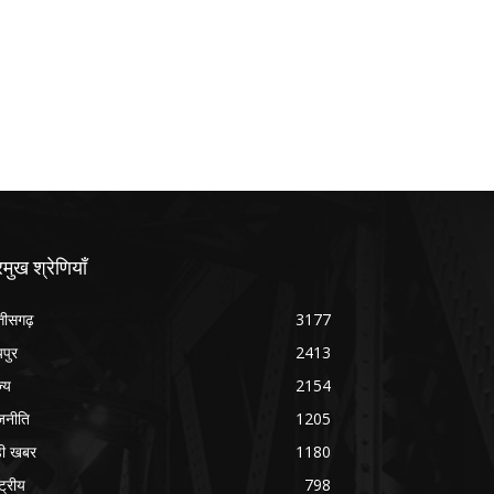
रमुख श्रेणियाँ
्तीसगढ़
3177
यपुर
2413
ज्य
2154
जनीति
1205
ड़ी खबर
1180
्ट्रीय
798