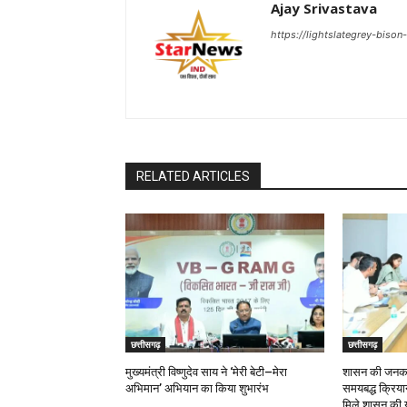
Ajay Srivastava
https://lightslategrey-biso
RELATED ARTICLES
छत्तीसगढ़
छत्तीसगढ़
मुख्यमंत्री विष्णुदेव साय ने ‘मेरी बेटी–मेरा
शासन की जनकल्
अभिमान’ अभियान का किया शुभारंभ
समयबद्ध क्रियान्
मिले शासन की य