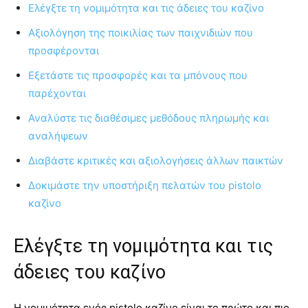
Ελέγξτε τη νομιμότητα και τις άδειες του καζίνο
Αξιολόγηση της ποικιλίας των παιχνιδιών που
προσφέρονται
Εξετάστε τις προσφορές και τα μπόνους που
παρέχονται
Αναλύστε τις διαθέσιμες μεθόδους πληρωμής και
αναλήψεων
Διαβάστε κριτικές και αξιολογήσεις άλλων παικτών
Δοκιμάστε την υποστήριξη πελατών του pistolo
καζίνο
Ελέγξτε τη νομιμότητα και τις
άδειες του καζίνο
Η νομιμότητα ενός pistolo καζίνο είναι το πρώτο και πιο