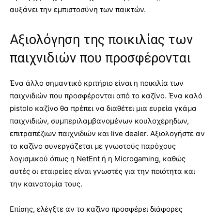
αυξάνει την εμπιστοσύνη των παικτών.
Αξιολόγηση της ποικιλίας των
παιχνιδιών που προσφέρονται
Ένα άλλο σημαντικό κριτήριο είναι η ποικιλία των
παιχνιδιών που προσφέρονται από το καζίνο. Ένα καλό
pistolo καζίνο θα πρέπει να διαθέτει μια ευρεία γκάμα
παιχνιδιών, συμπεριλαμβανομένων κουλοχέρηδων,
επιτραπέζιων παιχνιδιών και live dealer. Αξιολογήστε αν
το καζίνο συνεργάζεται με γνωστούς παρόχους
λογισμικού όπως η NetEnt ή η Microgaming, καθώς
αυτές οι εταιρείες είναι γνωστές για την ποιότητα και
την καινοτομία τους.
Επίσης, ελέγξτε αν το καζίνο προσφέρει διάφορες