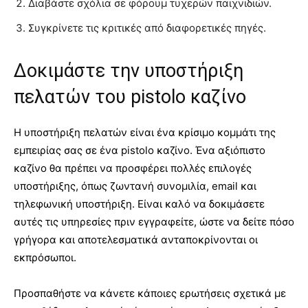
Διαβάστε σχόλια σε φόρουμ τυχερών παιχνιδιών.
Συγκρίνετε τις κριτικές από διαφορετικές πηγές.
Δοκιμάστε την υποστήριξη
πελατών του pistolo καζίνο
Η υποστήριξη πελατών είναι ένα κρίσιμο κομμάτι της
εμπειρίας σας σε ένα pistolo καζίνο. Ένα αξιόπιστο
καζίνο θα πρέπει να προσφέρει πολλές επιλογές
υποστήριξης, όπως ζωντανή συνομιλία, email και
τηλεφωνική υποστήριξη. Είναι καλό να δοκιμάσετε
αυτές τις υπηρεσίες πριν εγγραφείτε, ώστε να δείτε πόσο
γρήγορα και αποτελεσματικά ανταποκρίνονται οι
εκπρόσωποι.
Προσπαθήστε να κάνετε κάποιες ερωτήσεις σχετικά με