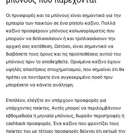
Οι προσφορές και τα μπόνους είναι σημαντικά για την
εμπειρία των παικτών σε ένα pistolo καζίνο. Πολλά
καζίνο προσφέρουν μπόνους καλωσορίσματος που
μπορούν να διπλασιάσουν ή και τριπλασιάσουν την
αρχική σας κατάθεση. Ωστόσο, είναι σημαντικό να
διαβάσετε τους όρους και τις προϋποθέσεις αυτού του
μπόνους πριν το αποδεχθείτε. Ορισμένα καζίνο έχουν
υψηλές απαιτήσεις στοιχηματισμού, που σημαίνει ότι θα
πρέπει να ποντάρετε ένα συγκεκριμένο ποσό πριν
μπορέσετε να κάνετε ανάληψη.
Επιπλέον, ελέγξτε αν υπάρχουν προσφορές για
υπάρχοντες παίκτες. Αυτές μπορεί να περιλαμβάνουν
εβδομαδιαία ή μηνιαία μπόνους, δωρεάν περιστροφές ή
cashback προσφορές. Ένα καζίνο που φροντίζει τους
παίκτες του με τέτοιες προσφορές δείχνει ότι εκτιμά την