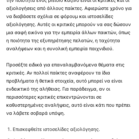
την ποιότητα ενός pistolo καζίνο είναι οι κριτικές και οι
αξιολογήσεις από άλλους παίκτες. Αφιερώστε χρόνο για
να διαβάσετε σχόλια σε φόρουμ και ιστοσελίδες
αξιολόγησης. Αυτές οι κριτικές μπορούν να σας δώσουν
μια σαφή εικόνα για την εμπειρία άλλων παικτών, όπως
η ποιότητα της εξυπηρέτησης πελατών, η ταχύτητα
αναλήψεων και η συνολική εμπειρία παιχνιδιού.
Προσέξτε ειδικά για επαναλαμβανόμενα θέματα στις
κριτικές. Αν πολλοί παίκτες αναφέρουν τα ίδια
προβλήματα ή θετικά στοιχεία, αυτό μπορεί να είναι
ενδεικτικό της αλήθειας. Για παράδειγμα, αν οι
περισσότερες κριτικές επικεντρώνονται σε
καθυστερημένες αναλήψεις, αυτό είναι κάτι που πρέπει
να λάβετε σοβαρά υπόψη.
Επισκεφθείτε ιστοσελίδες αξιολόγησης.