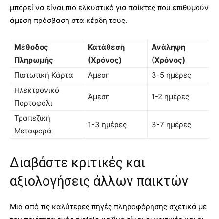
μπορεί να είναι πιο ελκυστικό για παίκτες που επιθυμούν
άμεση πρόσβαση στα κέρδη τους.
Μέθοδος
Κατάθεση
Ανάληψη
Πληρωμής
(Χρόνος)
(Χρόνος)
Πιστωτική Κάρτα
Άμεση
3-5 ημέρες
Ηλεκτρονικό
Άμεση
1-2 ημέρες
Πορτοφόλι
Τραπεζική
1-3 ημέρες
3-7 ημέρες
Μεταφορά
Διαβάστε κριτικές και
αξιολογήσεις άλλων παικτών
Μια από τις καλύτερες πηγές πληροφόρησης σχετικά με