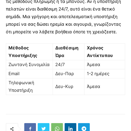
τις μεθόδους πληρωμής ή τα μπόνους. Αν η υποστήριξη
πελατών είναι διαθέσιμη 24/7, αυτό είναι ένα θετικό
σημάδι. Μια γρήγορη και αποτελεσματική υποστήριξη
μπορεί να σας δώσει ηρεμία και σιγουριά, γνωρίζοντας
ότι μπορείτε να λάβετε βοήθεια όποτε τη χρειάζεστε.
Μέθοδος
Διαθέσιμη
Χρόνος
Υποστήριξης
Ώρα
Αντίκτυπου
Ζωντανή Συνομιλία
24/7
Άμεσα
Email
Δευ-Παρ
1-2 ημέρες
Τηλεφωνική
Δευ-Κυρ
Άμεσα
Υποστήριξη