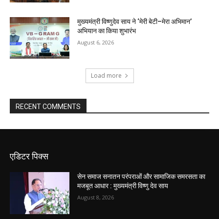
मुख्यमंत्री विष्णुदेव साय ने ‘मेरी बेटी–मेरा अभिमान’
अभियान का किया शुभारंभ
August 6, 2026
Load more
RECENT COMMENTS
एडिटर पिक्स
सेन समाज सनातन परंपराओं और सामाजिक समरसता का
मजबूत आधार : मुख्यमंत्री विष्णु देव साय
August 8, 2026