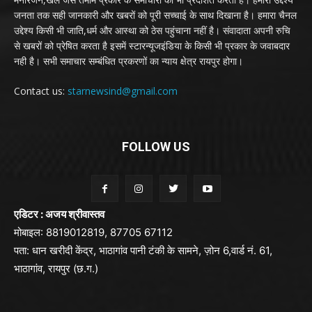
जनता तक सही जानकारी और खबरों को पूरी सच्चाई के साथ दिखाना है। हमारा चैनल
उद्देश्य किसी भी जाति,धर्म और आस्था को ठेस पहुंचाना नहीं है। संवादाता अपनी रुचि
से खबरों को प्रेषित करता है इसमें स्टारन्यूजइंडिया के किसी भी प्रकार के जवाबदार
नही है। सभी समाचार सम्बंधित प्रकरणों का न्याय क्षेत्र रायपुर होगा।
Contact us:
starnewsind@gmail.com
FOLLOW US
एडिटर : अजय श्रीवास्तव
मोबाइल: 8819012819, 87705 67112
पता: धान खरीदी केंद्र, भाठागांव पानी टंकी के सामने, ज़ोन 6,वार्ड नं. 61,
भाठागांव, रायपुर (छ.ग.)