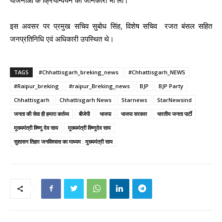
योजनाओं के क्रियान्वयन की जानकारी भी ली।
इस अवसर पर प्रमुख सचिव सुबोध सिंह, विशेष सचिव रजत बंसल सहित
जनप्रतिनिधि एवं अधिकारी उपस्थित थे।
TAGS
#Chhattisgarh_breking_news
#Chhattisgarh_NEWS
#Raipur_breking
#raipur_Breking_news
BJP
BJP Party
Chhattisgarh
Chhattisgarh News
Starnews
StarNewsind
जनता की सेवा ही हमारा कर्तव्य
बीजेपी
भाजपा
भाजपा सरकार
भारतीय जनता पार्टी
मुख्यमंत्री विष्णु देव साय
मुख्यमंत्री विष्णुदेव साय
सुशासन तिहार जनविश्वास का माध्यम : मुख्यमंत्री साय