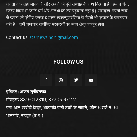
जनता तक सही जानकारी और खबरों को पूरी सच्चाई के साथ दिखाना है। हमारा चैनल
उद्देश्य किसी भी जाति,धर्म और आस्था को ठेस पहुंचाना नहीं है। संवादाता अपनी रुचि
से खबरों को प्रेषित करता है इसमें स्टारन्यूजइंडिया के किसी भी प्रकार के जवाबदार
नही है। सभी समाचार सम्बंधित प्रकरणों का न्याय क्षेत्र रायपुर होगा।
Contact us:
starnewsind@gmail.com
FOLLOW US
एडिटर : अजय श्रीवास्तव
मोबाइल: 8819012819, 87705 67112
पता: धान खरीदी केंद्र, भाठागांव पानी टंकी के सामने, ज़ोन 6,वार्ड नं. 61,
भाठागांव, रायपुर (छ.ग.)