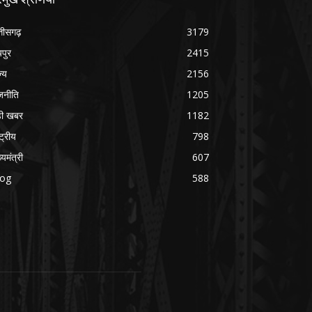
्तीसगढ़
3179
यपुर
2415
ज्य
2156
जनीति
1205
ड़ी खबर
1182
्ट्रीय
798
्यमंत्री
607
log
588