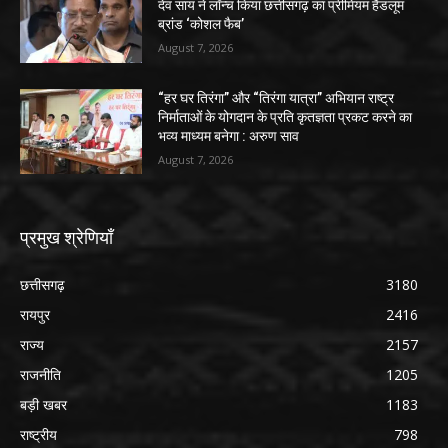
देव साय ने लॉन्च किया छत्तीसगढ़ का प्रीमियम हैंडलूम
ब्रांड ‘कोशल फैब’
August 7, 2026
“हर घर तिरंगा” और “तिरंगा यात्रा” अभियान राष्ट्र
निर्माताओं के योगदान के प्रति कृतज्ञता प्रकट करने का
भव्य माध्यम बनेगा : अरुण साव
August 7, 2026
प्रमुख श्रेणियाँ
छत्तीसगढ़
3180
रायपुर
2416
राज्य
2157
राजनीति
1205
बड़ी खबर
1183
राष्ट्रीय
798