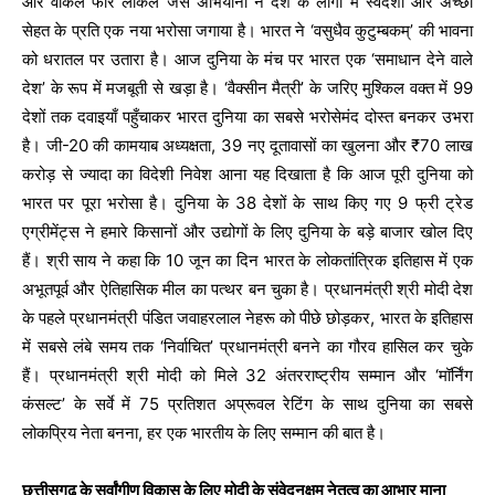
और वोकल फॉर लोकल जैसे अभियानों ने देश के लोगों में स्वदेशी और अच्छी
सेहत के प्रति एक नया भरोसा जगाया है। भारत ने ‘वसुधैव कुटुम्बकम्’ की भावना
को धरातल पर उतारा है। आज दुनिया के मंच पर भारत एक ‘समाधान देने वाले
देश’ के रूप में मजबूती से खड़ा है। ‘वैक्सीन मैत्री’ के जरिए मुश्किल वक्त में 99
देशों तक दवाइयाँ पहुँचाकर भारत दुनिया का सबसे भरोसेमंद दोस्त बनकर उभरा
है। जी-20 की कामयाब अध्यक्षता, 39 नए दूतावासों का खुलना और ₹70 लाख
करोड़ से ज्यादा का विदेशी निवेश आना यह दिखाता है कि आज पूरी दुनिया को
भारत पर पूरा भरोसा है। दुनिया के 38 देशों के साथ किए गए 9 फ्री ट्रेड
एग्रीमेंट्स ने हमारे किसानों और उद्योगों के लिए दुनिया के बड़े बाजार खोल दिए
हैं। श्री साय ने कहा कि 10 जून का दिन भारत के लोकतांत्रिक इतिहास में एक
अभूतपूर्व और ऐतिहासिक मील का पत्थर बन चुका है। प्रधानमंत्री श्री मोदी देश
के पहले प्रधानमंत्री पंडित जवाहरलाल नेहरू को पीछे छोड़कर, भारत के इतिहास
में सबसे लंबे समय तक ‘निर्वाचित’ प्रधानमंत्री बनने का गौरव हासिल कर चुके
हैं। प्रधानमंत्री श्री मोदी को मिले 32 अंतरराष्ट्रीय सम्मान और ‘मॉर्निंग
कंसल्ट’ के सर्वे में 75 प्रतिशत अप्रूवल रेटिंग के साथ दुनिया का सबसे
लोकप्रिय नेता बनना, हर एक भारतीय के लिए सम्मान की बात है।
छत्तीसगढ़ के सर्वांगीण विकास के लिए मोदी के संवेदनक्षम नेतृत्व का आभार माना