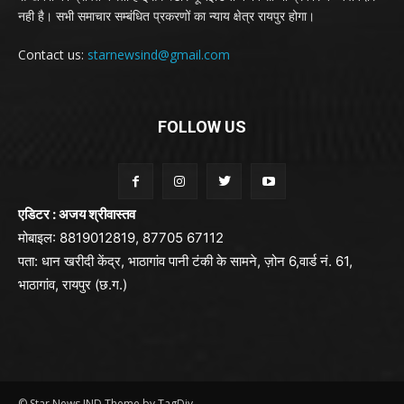
नही है। सभी समाचार सम्बंधित प्रकरणों का न्याय क्षेत्र रायपुर होगा।
Contact us:
starnewsind@gmail.com
FOLLOW US
एडिटर : अजय श्रीवास्तव
मोबाइल: 8819012819, 87705 67112
पता: धान खरीदी केंद्र, भाठागांव पानी टंकी के सामने, ज़ोन 6,वार्ड नं. 61,
भाठागांव, रायपुर (छ.ग.)
© Star News IND Theme by TagDiv