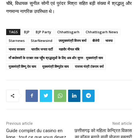
चौबे, विधायक सुनील सोनी एवं पुरंदर मिश्रा सहित बड़ी संख्या में श्रद्धालु और
गणमान्य नागरिक उपस्थित थे।
TAGS
BJP
BJP Party
Chhattisgarh
Chhattisgarh News
Starnews
StarNewsind
उपमुख्यमंत्री विजय शर्मा
बीजेपी
भाजपा
भाजपा सरकार
भारतीय जनता पार्टी
महापौर मीनल चौबे
माँ बम्लेश्वरी के दरबार तक पहुँच श्रद्धालुओं के लिए अब और सुगम : मुख्यमंत्री साय
मुख्यमंत्री विष्णु देव साय
मुख्यमंत्री विष्णुदेव साय
राजस्व मंत्री टंकराम वर्मा
Previous article
Next article
Guide complet du casino en
छत्तीसगढ़ को महिला केन्द्रित विकास
ligne : tout ce que vous devez
का मॉडल बनाने वाली योजना महतारी