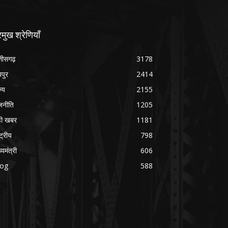
रमुख श्रेणियाँ
्तीसगढ़
3178
यपुर
2414
ज्य
2155
जनीति
1205
ड़ी खबर
1181
्ट्रीय
798
्यमंत्री
606
log
588