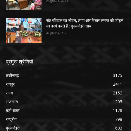
August 5, 2026
संत रविदास का जीवन, त्याग और विचार समाज को जोड़ने
का कार्य करते हैं : मुख्यमंत्री साय
August 4, 2026
प्रमुख श्रेणियाँ
छत्तीसगढ़
3175
रायपुर
2411
राज्य
2152
राजनीति
1205
बड़ी खबर
1178
राष्ट्रीय
798
मुख्यमंत्री
603