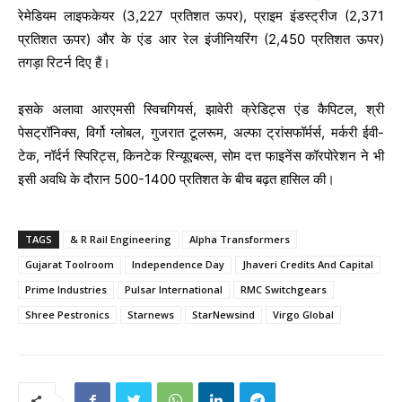
रेमेडियम लाइफकेयर (3,227 प्रतिशत ऊपर), प्राइम इंडस्ट्रीज (2,371
प्रतिशत ऊपर) और के एंड आर रेल इंजीनियरिंग (2,450 प्रतिशत ऊपर)
तगड़ा रिटर्न दिए हैं।
इसके अलावा आरएमसी स्विचगियर्स, झावेरी क्रेडिट्स एंड कैपिटल, श्री
पेसट्रॉनिक्स, विर्गो ग्लोबल, गुजरात टूलरूम, अल्फा ट्रांसफॉर्मर्स, मर्करी ईवी-
टेक, नॉर्दर्न स्पिरिट्स, किनटेक रिन्यूएबल्स, सोम दत्त फाइनेंस कॉरपोरेशन ने भी
इसी अवधि के दौरान 500-1400 प्रतिशत के बीच बढ़त हासिल की।
TAGS
& R Rail Engineering
Alpha Transformers
Gujarat Toolroom
Independence Day
Jhaveri Credits And Capital
Prime Industries
Pulsar International
RMC Switchgears
Shree Pestronics
Starnews
StarNewsind
Virgo Global