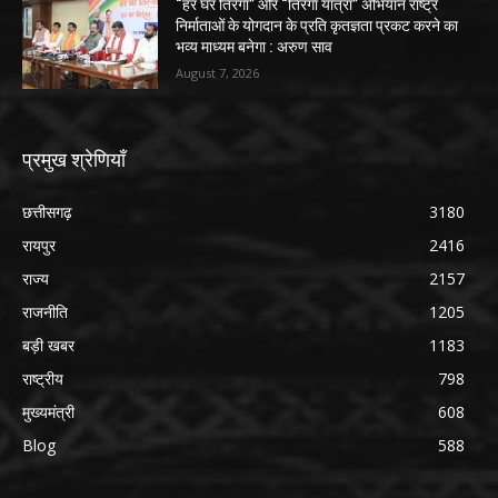
“हर घर तिरंगा” और “तिरंगा यात्रा” अभियान राष्ट्र
निर्माताओं के योगदान के प्रति कृतज्ञता प्रकट करने का
भव्य माध्यम बनेगा : अरुण साव
August 7, 2026
प्रमुख श्रेणियाँ
छत्तीसगढ़
3180
रायपुर
2416
राज्य
2157
राजनीति
1205
बड़ी खबर
1183
राष्ट्रीय
798
मुख्यमंत्री
608
Blog
588