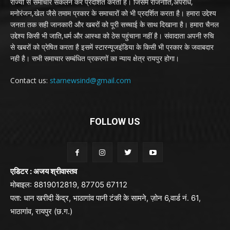
राज्यों से समाचार संकलन कर प्रदर्शित करता है। जिसमें राजनीति,अपराध,
मनोरंजन,खेल जैसे तमाम प्रकार के समाचारों को भी प्रदर्शित करता है। हमारा उद्देश्य
जनता तक सही जानकारी और खबरों को पूरी सच्चाई के साथ दिखाना है। हमारा चैनल
उद्देश्य किसी भी जाति,धर्म और आस्था को ठेस पहुंचाना नहीं है। संवादाता अपनी रुचि
से खबरों को प्रेषित करता है इसमें स्टारन्यूजइंडिया के किसी भी प्रकार के जवाबदार
नही है। सभी समाचार सम्बंधित प्रकरणों का न्याय क्षेत्र रायपुर होगा।
Contact us:
starnewsind@gmail.com
FOLLOW US
एडिटर : अजय श्रीवास्तव
मोबाइल: 8819012819, 87705 67112
पता: धान खरीदी केंद्र, भाठागांव पानी टंकी के सामने, ज़ोन 6,वार्ड नं. 61,
भाठागांव, रायपुर (छ.ग.)