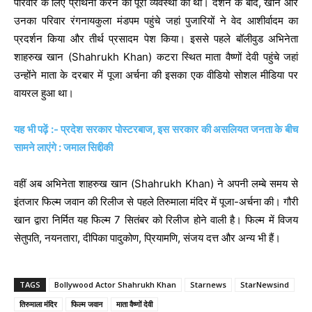
परिवार के लिए प्रार्थना करने की पूरी व्यवस्था की थी। दर्शन के बाद, खान और
उनका परिवार रंगनायकुला मंडपम पहुंचे जहां पुजारियों ने वेद आशीर्वादम का
प्रदर्शन किया और तीर्थ प्रसादम पेश किया। इससे पहले बॉलीवुड अभिनेता
शाहरुख खान (Shahrukh Khan) कटरा स्थित माता वैष्णों देवी पहुंचे जहां
उन्होंने माता के दरबार में पूजा अर्चना की इसका एक वीडियो सोशल मीडिया पर
वायरल हुआ था।
यह भी पढ़ें :- प्रदेश सरकार पोस्टरबाज, इस सरकार की असलियत जनता के बीच
सामने लाएंगे : जमाल सिद्दीकी
वहीं अब अभिनेता शाहरुख खान (Shahrukh Khan) ने अपनी लम्बे समय से
इंतजार फिल्म जवान की रिलीज से पहले तिरुमाला मंदिर में पूजा-अर्चना की। गौरी
खान द्वारा निर्मित यह फिल्म 7 सितंबर को रिलीज होने वाली है। फिल्म में विजय
सेतुपति, नयनतारा, दीपिका पादुकोण, प्रियामणि, संजय दत्त और अन्य भी हैं।
TAGS
Bollywood Actor Shahrukh Khan
Starnews
StarNewsind
तिरुमाला मंदिर
फिल्म जवान
माता वैष्णों देवी