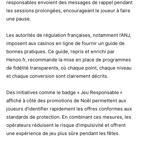
responsables envoient des messages de rappel pendant
les sessions prolongées, encourageant le joueur à faire
une pause.
Les autorités de régulation françaises, notamment l’ANJ,
imposent aux casinos en ligne de fournir un guide de
bonnes pratiques. Ce guide, repris et enrichi par
Henoo.fr, recommande la mise en place de programmes
de fidélité transparents, où chaque point, chaque niveau
et chaque conversion sont clairement décrits.
Des initiatives comme le badge « Jeu Responsable »
affiché à côté des promotions de Noël permettent aux
joueurs d’identifier rapidement les offres conformes aux
standards de protection. En combinant ces mesures, les
opérateurs réduisent le risque d’impulsivité et offrent
une expérience de jeu plus sûre pendant les fêtes.