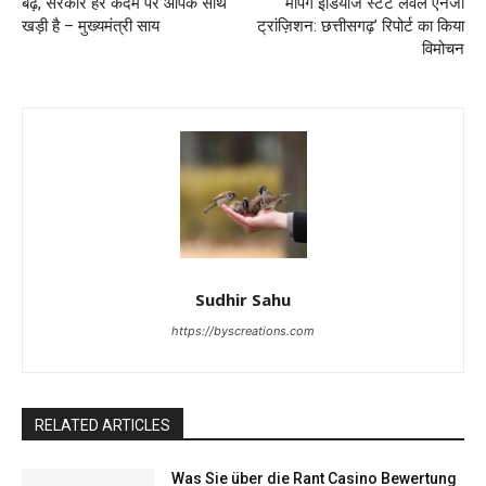
बढ़ें, सरकार हर कदम पर आपके साथ
‘मैपिंग इंडियाज स्टेट लेवल एनर्जी
खड़ी है – मुख्यमंत्री साय
ट्रांज़िशन: छत्तीसगढ़’ रिपोर्ट का किया
विमोचन
Sudhir Sahu
https://byscreations.com
RELATED ARTICLES
Was Sie über die Rant Casino Bewertung