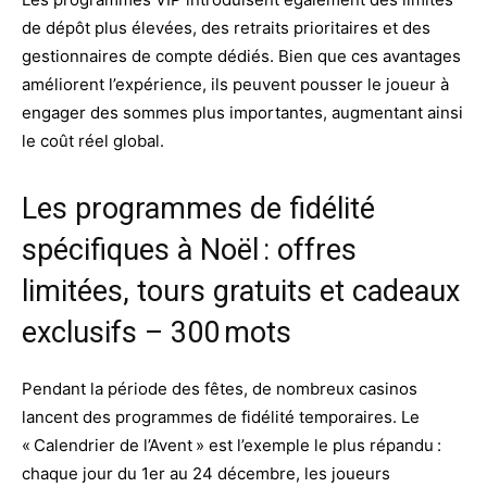
de dépôt plus élevées, des retraits prioritaires et des
gestionnaires de compte dédiés. Bien que ces avantages
améliorent l’expérience, ils peuvent pousser le joueur à
engager des sommes plus importantes, augmentant ainsi
le coût réel global.
Les programmes de fidélité
spécifiques à Noël : offres
limitées, tours gratuits et cadeaux
exclusifs – 300 mots
Pendant la période des fêtes, de nombreux casinos
lancent des programmes de fidélité temporaires. Le
« Calendrier de l’Avent » est l’exemple le plus répandu :
chaque jour du 1er au 24 décembre, les joueurs