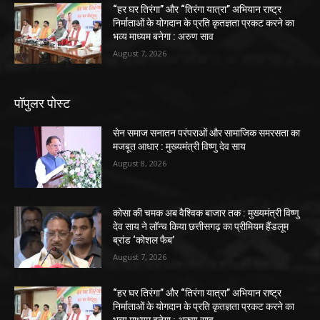
“हर घर तिरंगा” और “तिरंगा यात्रा” अभियान राष्ट्र
निर्माताओं के योगदान के प्रति कृतज्ञता प्रकट करने का
भव्य माध्यम बनेगा : अरुण साव
August 7, 2026
पॉपुलर पोस्ट
सेन समाज सनातन परंपराओं और सामाजिक समरसता का
मजबूत आधार : मुख्यमंत्री विष्णु देव साय
August 8, 2026
कोसा की चमक अब वैश्विक बाजार तक : मुख्यमंत्री विष्णु
देव साय ने लॉन्च किया छत्तीसगढ़ का प्रीमियम हैंडलूम
ब्रांड ‘कोशल फैब’
August 7, 2026
“हर घर तिरंगा” और “तिरंगा यात्रा” अभियान राष्ट्र
निर्माताओं के योगदान के प्रति कृतज्ञता प्रकट करने का
भव्य माध्यम बनेगा : अरुण साव