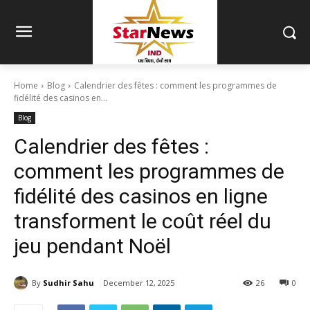
Home
Blog
Calendrier des fêtes : comment les programmes de
fidélité des casinos en...
Blog
Calendrier des fêtes :
comment les programmes de
fidélité des casinos en ligne
transforment le coût réel du
jeu pendant Noël
By
Sudhir Sahu
December 12, 2025
26
0