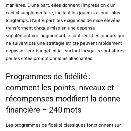
manières. D’une part, elles donnent l’impression d’un
capital supplémentaire, incitant les joueurs à jouer plus
longtemps. D’autre part, les exigences de mise élevées
transforment chaque mise en une dépense
supplémentaire, augmentant le coût réel. Les joueurs qui
ne suivent pas une stratégie stricte peuvent rapidement
dépasser leur budget initial, surtout lorsqu’ils sont attirés
par les cotes promotionnelles alléchantes.
Programmes de fidélité :
comment les points, niveaux et
récompenses modifient la donne
financière – 240 mots
Les programmes de fidélité classiques fonctionnent sur