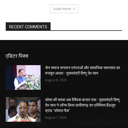
Load more
RECENT COMMENTS
एडिटर पिक्स
सेन समाज सनातन परंपराओं और सामाजिक समरसता का
मजबूत आधार : मुख्यमंत्री विष्णु देव साय
August 8, 2026
कोसा की चमक अब वैश्विक बाजार तक : मुख्यमंत्री विष्णु
देव साय ने लॉन्च किया छत्तीसगढ़ का प्रीमियम हैंडलूम
ब्रांड ‘कोशल फैब’
August 7, 2026