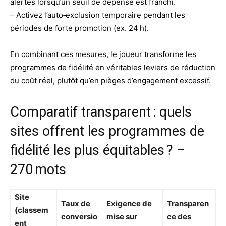
alertes lorsqu’un seuil de dépense est franchi.
– Activez l’auto‑exclusion temporaire pendant les
périodes de forte promotion (ex. 24 h).
En combinant ces mesures, le joueur transforme les
programmes de fidélité en véritables leviers de réduction
du coût réel, plutôt qu’en pièges d’engagement excessif.
Comparatif transparent : quels
sites offrent les programmes de
fidélité les plus équitables ? –
270 mots
Site
Taux de
Exigence de
Transparen
(classem
conversio
mise sur
ce des
ent