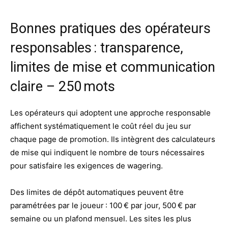
Bonnes pratiques des opérateurs
responsables : transparence,
limites de mise et communication
claire – 250 mots
Les opérateurs qui adoptent une approche responsable
affichent systématiquement le coût réel du jeu sur
chaque page de promotion. Ils intègrent des calculateurs
de mise qui indiquent le nombre de tours nécessaires
pour satisfaire les exigences de wagering.
Des limites de dépôt automatiques peuvent être
paramétrées par le joueur : 100 € par jour, 500 € par
semaine ou un plafond mensuel. Les sites les plus