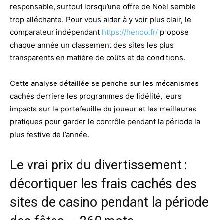
responsable, surtout lorsqu’une offre de Noël semble
trop alléchante. Pour vous aider à y voir plus clair, le
comparateur indépendant
https://henoo.fr/
propose
chaque année un classement des sites les plus
transparents en matière de coûts et de conditions.
Cette analyse détaillée se penche sur les mécanismes
cachés derrière les programmes de fidélité, leurs
impacts sur le portefeuille du joueur et les meilleures
pratiques pour garder le contrôle pendant la période la
plus festive de l’année.
Le vrai prix du divertissement :
décortiquer les frais cachés des
sites de casino pendant la période