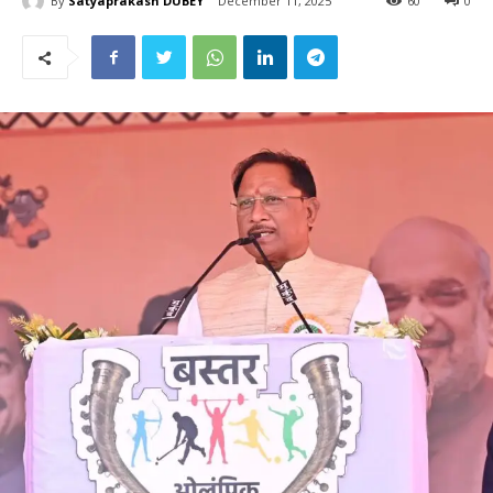
By
Satyaprakash DUBEY
December 11, 2025
60
0