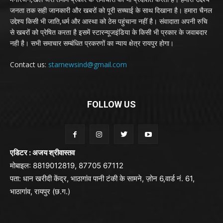
जनता तक सही जानकारी और खबरों को पूरी सच्चाई के साथ दिखाना है। हमारा चैनल
उद्देश्य किसी भी जाति,धर्म और आस्था को ठेस पहुंचाना नहीं है। संवादाता अपनी रुचि
से खबरों को प्रेषित करता है इसमें स्टारन्यूजइंडिया के किसी भी प्रकार के जवाबदार
नही है। सभी समाचार सम्बंधित प्रकरणों का न्याय क्षेत्र रायपुर होगा।
Contact us:
starnewsind@gmail.com
FOLLOW US
एडिटर : अजय श्रीवास्तव
मोबाइल: 8819012819, 87705 67112
पता: धान खरीदी केंद्र, भाठागांव पानी टंकी के सामने, ज़ोन 6,वार्ड नं. 61,
भाठागांव, रायपुर (छ.ग.)