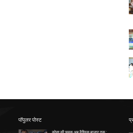
पॉपुलर पोस्ट
प्
कोसा की चमक अब वैश्विक बाजार तक :