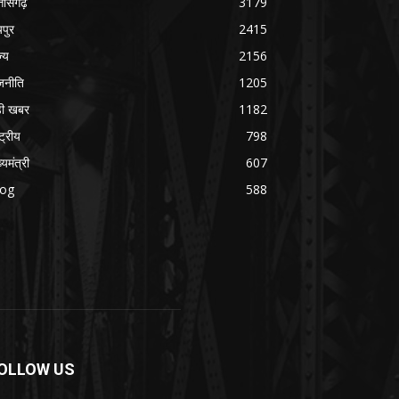
्तीसगढ़
3179
यपुर
2415
ज्य
2156
जनीति
1205
ड़ी खबर
1182
्ट्रीय
798
्यमंत्री
607
log
588
OLLOW US