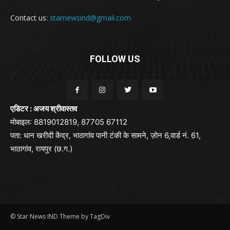
Contact us:
starnewsind@gmail.com
FOLLOW US
एडिटर : अजय श्रीवास्तव
मोबाइल: 8819012819, 87705 67112
पता: धान खरीदी केंद्र, भाठागांव पानी टंकी के सामने, ज़ोन 6,वार्ड नं. 61,
भाठागांव, रायपुर (छ.ग.)
© Star News IND Theme by TagDiv