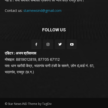
नही है। सभी समाचार सम्बंधित प्रकरणों का न्याय क्षेत्र रायपुर होगा।
Contact us:
starnewsind@gmail.com
FOLLOW US
एडिटर : अजय श्रीवास्तव
मोबाइल: 8819012819, 87705 67112
पता: धान खरीदी केंद्र, भाठागांव पानी टंकी के सामने, ज़ोन 6,वार्ड नं. 61,
भाठागांव, रायपुर (छ.ग.)
© Star News IND Theme by TagDiv