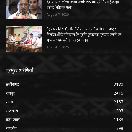
देव साय ने लॉन्च किया छत्तीसगढ़ का प्रीमियम हैंडलूम
ब्रांड ‘कोशल फैब’
August 7, 2026
“हर घर तिरंगा” और “तिरंगा यात्रा” अभियान राष्ट्र
निर्माताओं के योगदान के प्रति कृतज्ञता प्रकट करने का
भव्य माध्यम बनेगा : अरुण साव
August 7, 2026
प्रमुख श्रेणियाँ
छत्तीसगढ़
3180
रायपुर
2416
राज्य
2157
राजनीति
1205
बड़ी खबर
1183
राष्ट्रीय
798