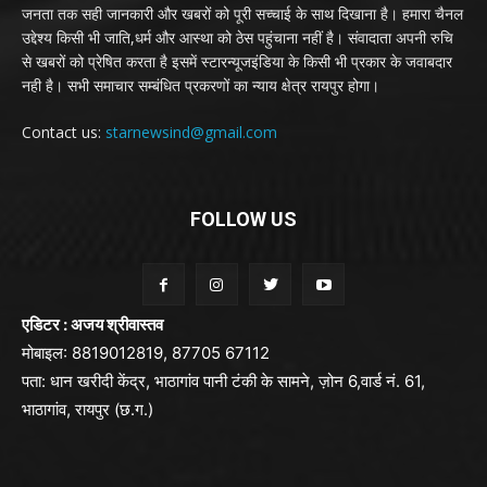
जनता तक सही जानकारी और खबरों को पूरी सच्चाई के साथ दिखाना है। हमारा चैनल
उद्देश्य किसी भी जाति,धर्म और आस्था को ठेस पहुंचाना नहीं है। संवादाता अपनी रुचि
से खबरों को प्रेषित करता है इसमें स्टारन्यूजइंडिया के किसी भी प्रकार के जवाबदार
नही है। सभी समाचार सम्बंधित प्रकरणों का न्याय क्षेत्र रायपुर होगा।
Contact us:
starnewsind@gmail.com
FOLLOW US
एडिटर : अजय श्रीवास्तव
मोबाइल: 8819012819, 87705 67112
पता: धान खरीदी केंद्र, भाठागांव पानी टंकी के सामने, ज़ोन 6,वार्ड नं. 61,
भाठागांव, रायपुर (छ.ग.)