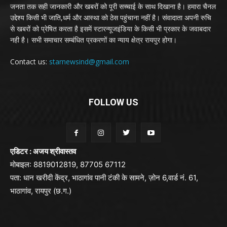
जनता तक सही जानकारी और खबरों को पूरी सच्चाई के साथ दिखाना है। हमारा चैनल
उद्देश्य किसी भी जाति,धर्म और आस्था को ठेस पहुंचाना नहीं है। संवादाता अपनी रुचि
से खबरों को प्रेषित करता है इसमें स्टारन्यूजइंडिया के किसी भी प्रकार के जवाबदार
नही है। सभी समाचार सम्बंधित प्रकरणों का न्याय क्षेत्र रायपुर होगा।
Contact us:
starnewsind@gmail.com
FOLLOW US
एडिटर : अजय श्रीवास्तव
मोबाइल: 8819012819, 87705 67112
पता: धान खरीदी केंद्र, भाठागांव पानी टंकी के सामने, ज़ोन 6,वार्ड नं. 61,
भाठागांव, रायपुर (छ.ग.)