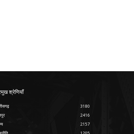
रमुख श्रेणियाँ
्तीसगढ़
3180
यपुर
2416
ज्य
2157
जनीति
1205