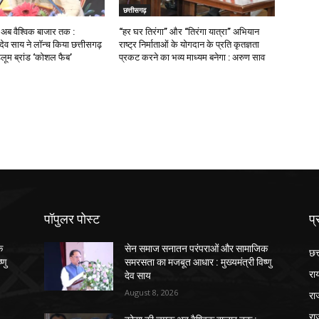
छत्तीसगढ़
ब वैश्विक बाजार तक :
“हर घर तिरंगा” और “तिरंगा यात्रा” अभियान
णु देव साय ने लॉन्च किया छत्तीसगढ़
राष्ट्र निर्माताओं के योगदान के प्रति कृतज्ञता
डलूम ब्रांड ‘कोशल फैब’
प्रकट करने का भव्य माध्यम बनेगा : अरुण साव
पॉपुलर पोस्ट
प्
क
सेन समाज सनातन परंपराओं और सामाजिक
छत
्णु
समरसता का मजबूत आधार : मुख्यमंत्री विष्णु
रा
देव साय
August 8, 2026
रा
रा