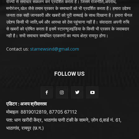
राज्यों से समाचार संकलन कर प्रदर्शित करता है। जिसमें राजनीति,अपराध,
मनोरंजन,खेल जैसे तमाम प्रकार के समाचारों को भी प्रदर्शित करता है। हमारा उद्देश्य
जनता तक सही जानकारी और खबरों को पूरी सच्चाई के साथ दिखाना है। हमारा चैनल
उद्देश्य किसी भी जाति,धर्म और आस्था को ठेस पहुंचाना नहीं है। संवादाता अपनी रुचि
से खबरों को प्रेषित करता है इसमें स्टारन्यूजइंडिया के किसी भी प्रकार के जवाबदार
नही है। सभी समाचार सम्बंधित प्रकरणों का न्याय क्षेत्र रायपुर होगा।
Contact us:
starnewsind@gmail.com
FOLLOW US
एडिटर : अजय श्रीवास्तव
मोबाइल: 8819012819, 87705 67112
पता: धान खरीदी केंद्र, भाठागांव पानी टंकी के सामने, ज़ोन 6,वार्ड नं. 61,
भाठागांव, रायपुर (छ.ग.)